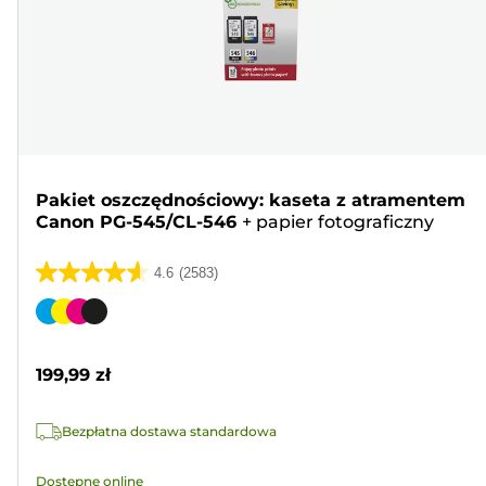
Pakiet oszczędnościowy: kaseta z atramentem
Canon PG-545/CL-546
+
papier fotograficzny
4.6
(2583)
4.6
na
Wkład
5
kolorowy
gwiazdek.
199,99 zł
2583
Recenzji
Bezpłatna dostawa standardowa
Dostępne online