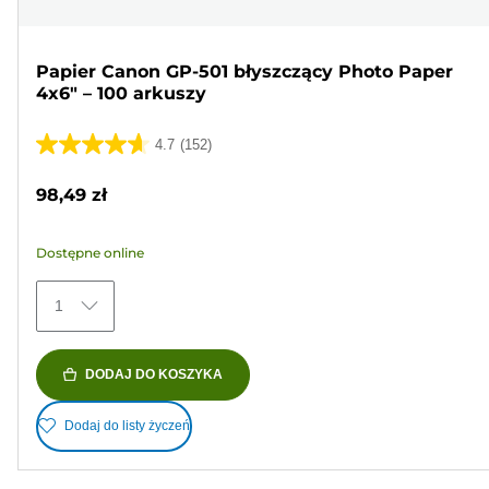
Papier Canon GP-501 błyszczący Photo Paper
4x6" – 100 arkuszy
4.7
(152)
4.7
na
98,49 zł
5
gwiazdek.
Dostępne online
152
Recenzji
1
DODAJ DO KOSZYKA
Dodaj do listy życzeń