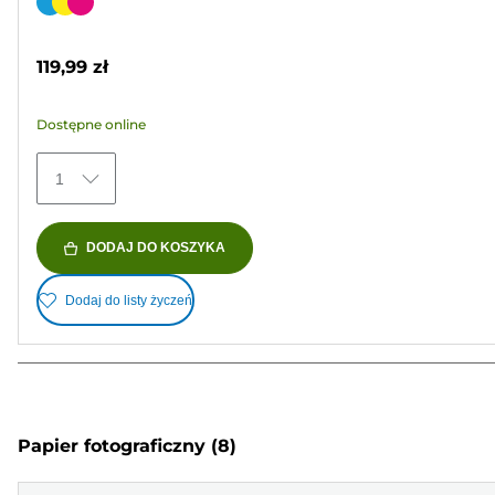
na
Wkład
5
kolorowy
gwiazdek.
119,99 zł
353
Recenzji
Dostępne online
1
DODAJ DO KOSZYKA
Dodaj do listy życzeń
Papier fotograficzny
(8)