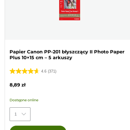
Papier Canon PP-201 błyszczący II Photo Paper
Plus 10×15 cm – 5 arkuszy
4.6
(371)
4.6
na
8,89 zł
5
gwiazdek.
Dostępne online
371
Recenzji
1