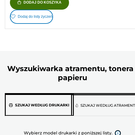
DODAJ DO KOSZYKA
Dodaj do listy życzeń
Wyszukiwarka atramentu, tonera 
papieru
Wybierz
SZUKAJ WEDŁUG DRUKARKI
SZUKAJ WEDŁUG ATRAMEN
model
drukarki
z
Wybierz model drukarki z poniższej listy.
poniższej