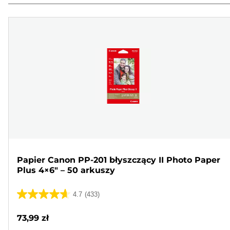
Papier Canon PP-201 błyszczący II Photo Paper
Plus 4×6" – 50 arkuszy
4.7
(433)
4.7
na
73,99 zł
5