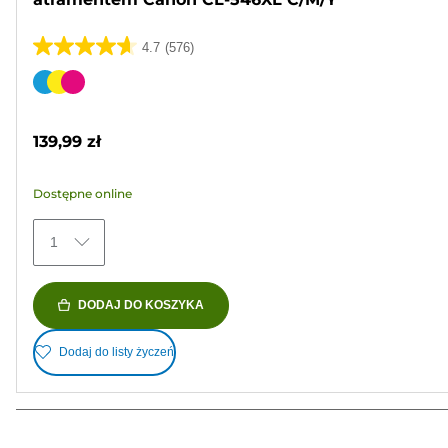
4.7
(576)
4.7
na
Wkład
5
kolorowy
gwiazdek.
139,99 zł
576
Recenzji
Dostępne online
1
DODAJ DO KOSZYKA
Dodaj do listy życzeń