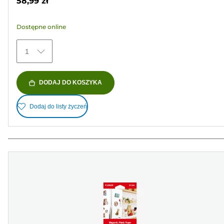
58,99 zł
5
gwiazdek.
Dostępne online
152
Recenzji
1
DODAJ DO KOSZYKA
Dodaj do listy życzeń