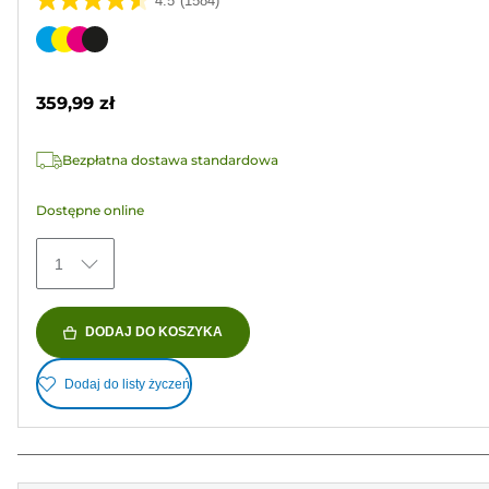
4.5
(1584)
4.5
na
Wkład
5
kolorowy
gwiazdek.
359,99 zł
1584
Recenzji
Bezpłatna dostawa standardowa
Dostępne online
1
DODAJ DO KOSZYKA
Dodaj do listy życzeń