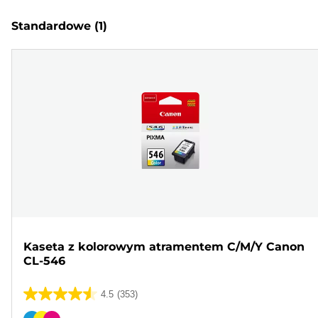
Standardowe
(1)
Kaseta z kolorowym atramentem C/M/Y Canon
CL-546
4.5
(353)
4.5