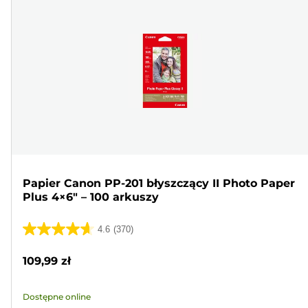
Papier Canon PP-201 błyszczący II Photo Paper
Plus 4×6" – 100 arkuszy
4.6
(370)
4.6
na
109,99 zł
5
gwiazdek.
Dostępne online
370