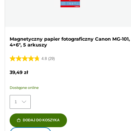
Magnetyczny papier fotograficzny Canon MG-101,
4×6", 5 arkuszy
4.8
(29)
4.8
na
39,49 zł
5
gwiazdek.
Dostępne online
29
Recenzji
1
DODAJ DO KOSZYKA