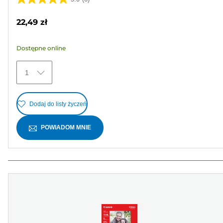
5.0
na
22,49 zł
5
gwiazdek.
Dostępne online
6
Recenzji
1
Dodaj do listy życzeń
POWIADOM MNIE