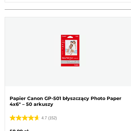
Papier Canon GP-501 błyszczący Photo Paper
4x6" – 50 arkuszy
4.7
(152)
4.7
na