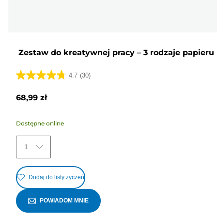
Zestaw do kreatywnej pracy – 3 rodzaje papieru
4.7
(30)
4.7
na
68,99 zł
5
gwiazdek.
Dostępne online
30
Recenzji
1
Dodaj do listy życzeń
POWIADOM MNIE