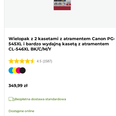
Wielopak z 2 kasetami z atramentem Canon PG-
545XL i bardzo wydajną kasetą z atramentem
CL-546XL BK/C/M/Y
4.5
(1587)
4.5
na
Wkład
5
kolorowy
gwiazdek.
349,99 zł
1587
Recenzji
Bezpłatna dostawa standardowa
Dostępne online