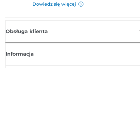
Dowiedz się więcej
Obsługa klienta
Informacja
Sklep
Zasubskrybuj aktualności z firmy Canon
Możesz regularnie otrzymywać przez e-mail aktualności dotyczące
produktów oraz oferty i przydatne informacje
ZAREJESTRUJ SIĘ