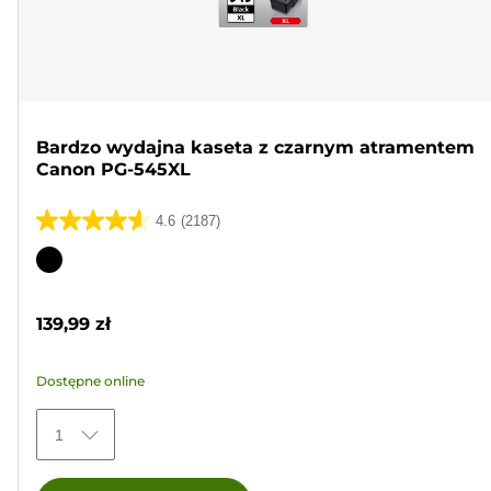
Bardzo wydajna kaseta z czarnym atramentem
Canon PG-545XL
4.6
(2187)
4.6
na
Wkład
5
kolorowy
gwiazdek.
139,99 zł
2187
Recenzji
Dostępne online
1