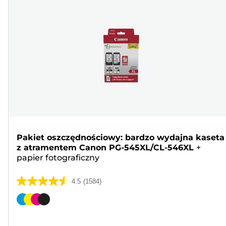
Pakiet oszczędnościowy: bardzo wydajna kaseta
z atramentem Canon PG-545XL/CL-546XL
+
papier fotograficzny
4.5
(1584)
4.5
na
Wkład
5
kolorowy
gwiazdek.