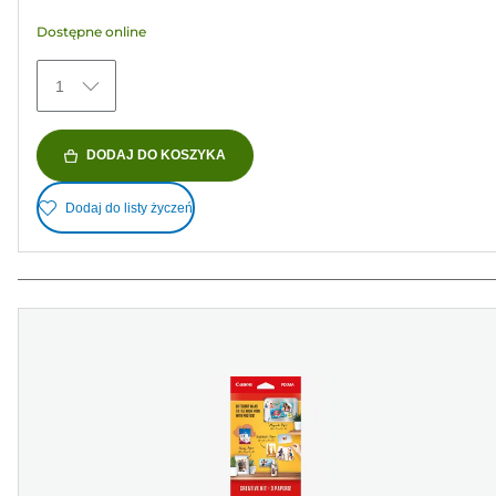
gwiazdek.
Dostępne online
433
Recenzji
1
DODAJ DO KOSZYKA
Dodaj do listy życzeń