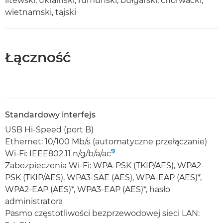
litewski, ukraiński, rumuński, bułgarski, chorwacki,
wietnamski, tajski
Łączność
Standardowy interfejs
USB Hi-Speed (port B)
Ethernet: 10/100 Mb/s (automatyczne przełączanie)
9
Wi-Fi: IEEE802.11 n/g/b/a/ac
Zabezpieczenia Wi-Fi: WPA-PSK (TKIP/AES), WPA2-
PSK (TKIP/AES), WPA3-SAE (AES), WPA-EAP (AES)*,
WPA2-EAP (AES)*, WPA3-EAP (AES)*, hasło
administratora
Pasmo częstotliwości bezprzewodowej sieci LAN: