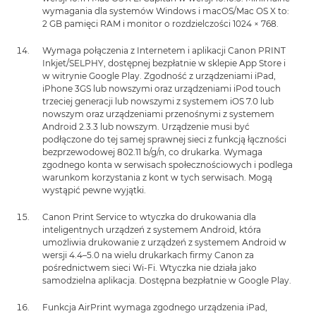
wymagania dla systemów Windows i macOS/Mac OS X to:
2 GB pamięci RAM i monitor o rozdzielczości 1024 × 768.
Wymaga połączenia z Internetem i aplikacji Canon PRINT
Inkjet/SELPHY, dostępnej bezpłatnie w sklepie App Store i
w witrynie Google Play. Zgodność z urządzeniami iPad,
iPhone 3GS lub nowszymi oraz urządzeniami iPod touch
trzeciej generacji lub nowszymi z systemem iOS 7.0 lub
nowszym oraz urządzeniami przenośnymi z systemem
Android 2.3.3 lub nowszym. Urządzenie musi być
podłączone do tej samej sprawnej sieci z funkcją łączności
bezprzewodowej 802.11 b/g/n, co drukarka. Wymaga
zgodnego konta w serwisach społecznościowych i podlega
warunkom korzystania z kont w tych serwisach. Mogą
wystąpić pewne wyjątki.
Canon Print Service to wtyczka do drukowania dla
inteligentnych urządzeń z systemem Android, która
umożliwia drukowanie z urządzeń z systemem Android w
wersji 4.4–5.0 na wielu drukarkach firmy Canon za
pośrednictwem sieci Wi-Fi. Wtyczka nie działa jako
samodzielna aplikacja. Dostępna bezpłatnie w Google Play.
Funkcja AirPrint wymaga zgodnego urządzenia iPad,