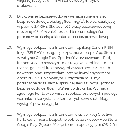
większej liczby stron niż w standardowym trybie
drukowania.
Drukowanie bezprzewodowe wymaga sprawnej sieci
bezprzewodowej z obsługą 802.11n/g/b/a lub ac, działającej
w paśmie 2,4 GHz. Skuteczność pracy bezprzewodowej
może się różnić w zależności od terenu i odległości
pomiędzy drukarką a klientami sieci bezprzewodowej.
Wymaga połączenia z Internetem i aplikacji Canon PRINT
Inkjet/SELPHY, dostępnej bezpłatnie w sklepie App Store i
w witrynie Google Play. Zgodność z urządzeniami iPad,
iPhone 3GS lub nowszymi oraz urządzeniami iPod touch
trzeciej generacji lub nowszymi z systemem iOS 7.0 lub
nowszym oraz urządzeniami przenośnymi z systemem
Android 2.3.3 lub nowszym. Urządzenie musi być
podłączone do tej samej sprawnej sieci z funkcją łączności
bezprzewodowej 802.11 b/g/n/a, co drukarka. Wymaga
zgodnego konta w serwisach społecznościowych i podlega
warunkom korzystania z kont w tych serwisach. Mogą
wystąpić pewne wyjątki.
Wymaga połączenia z Internetem oraz aplikacji Creative
Park, którą można bezpłatnie pobrać ze sklepów App Store i
Google Play. Zgodność z systemem operacyjnym iOS 12.0 i