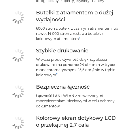
fotograficzny, koperty, etykiety i banery
Butelki z atramentem o dużej
wydajności
6000 stron z butelki z czarnym atramentem lub
nawet 14 000 stron z zestawu butelek z
3
kolorowym atramentem
.
Szybkie drukowanie
Większa produktywność dzięki szybkości
drukowania na poziomie 24 obr./min w trybie
monochromatycznym i 15,5 obr./min w trybie
2
kolorowym
.
Bezpieczna łączność
Łączność LAN i WLAN z rozszerzonymi
zabezpieczeniami sieciowymi w celu ochrony
dokumentów
Kolorowy ekran dotykowy LCD
o przekątnej 2,7 cala