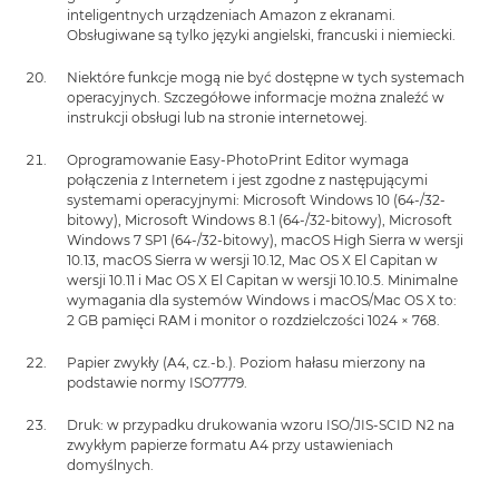
inteligentnych urządzeniach Amazon z ekranami.
Obsługiwane są tylko języki angielski, francuski i niemiecki.
Niektóre funkcje mogą nie być dostępne w tych systemach
operacyjnych. Szczegółowe informacje można znaleźć w
instrukcji obsługi lub na stronie internetowej.
Oprogramowanie Easy-PhotoPrint Editor wymaga
połączenia z Internetem i jest zgodne z następującymi
systemami operacyjnymi: Microsoft Windows 10 (64-/32-
bitowy), Microsoft Windows 8.1 (64-/32-bitowy), Microsoft
Windows 7 SP1 (64-/32-bitowy), macOS High Sierra w wersji
10.13, macOS Sierra w wersji 10.12, Mac OS X El Capitan w
wersji 10.11 i Mac OS X El Capitan w wersji 10.10.5. Minimalne
wymagania dla systemów Windows i macOS/Mac OS X to:
2 GB pamięci RAM i monitor o rozdzielczości 1024 × 768.
Papier zwykły (A4, cz.-b.). Poziom hałasu mierzony na
podstawie normy ISO7779.
Druk: w przypadku drukowania wzoru ISO/JIS-SCID N2 na
zwykłym papierze formatu A4 przy ustawieniach
domyślnych.