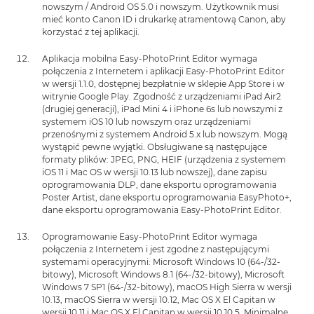
nowszym / Android OS 5.0 i nowszym. Użytkownik musi
mieć konto Canon ID i drukarkę atramentową Canon, aby
korzystać z tej aplikacji.
Aplikacja mobilna Easy-PhotoPrint Editor wymaga
połączenia z Internetem i aplikacji Easy-PhotoPrint Editor
w wersji 1.1.0, dostępnej bezpłatnie w sklepie App Store i w
witrynie Google Play. Zgodność z urządzeniami iPad Air2
(drugiej generacji), iPad Mini 4 i iPhone 6s lub nowszymi z
systemem iOS 10 lub nowszym oraz urządzeniami
przenośnymi z systemem Android 5.x lub nowszym. Mogą
wystąpić pewne wyjątki. Obsługiwane są następujące
formaty plików: JPEG, PNG, HEIF (urządzenia z systemem
iOS 11 i Mac OS w wersji 10.13 lub nowszej), dane zapisu
oprogramowania DLP, dane eksportu oprogramowania
Poster Artist, dane eksportu oprogramowania EasyPhoto+,
dane eksportu oprogramowania Easy-PhotoPrint Editor.
Oprogramowanie Easy-PhotoPrint Editor wymaga
połączenia z Internetem i jest zgodne z następującymi
systemami operacyjnymi: Microsoft Windows 10 (64-/32-
bitowy), Microsoft Windows 8.1 (64-/32-bitowy), Microsoft
Windows 7 SP1 (64-/32-bitowy), macOS High Sierra w wersji
10.13, macOS Sierra w wersji 10.12, Mac OS X El Capitan w
wersji 10.11 i Mac OS X El Capitan w wersji 10.10.5. Minimalne