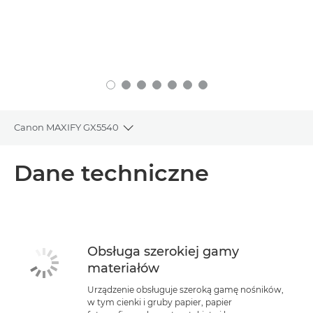
Canon MAXIFY GX5540
Toggle breadcrumbs
Wprowadzenie
Dane techniczne
Dane techniczne
Pomoc techniczna
Obsługa szerokiej gamy
materiałów
KUP ATRAMENT
Urządzenie obsługuje szeroką gamę nośników,
w tym cienki i gruby papier, papier