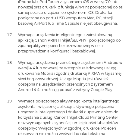
iPhone lub iPod Touch z systemem iOS w wersji 7.0 lub
nowszej oraz drukarki z funkcją AirPrint podłączonej do tej
samej sieci co urządzenie z systemem iOS. Drukarka
podłączona do portu USB komputera Mac, PC, stacji
bazowej AirPort lub Time Capsule nie jest obsługiwana.
Wymaga urządzenia inteligentnego z zainstalowaną
aplikacją Canon PRINT Inkjet/SELPHY i podłączonego do
żądanej aktywnej sieci bezprzewodowej w celu
przeprowadzenia konfiguracji bezkablowej.
Wymaga urządzenia przenośnego z systemem Android w
wersji 4.4 lub nowszej, ze wstępnie załadowaną usługą
drukowania Mopria i zgodną drukarką PIXMA w tej samej
sieci bezprzewodowej. Usługa Mopria jest również
dostępna na urządzeniach przenośnych z systemem
Android 4.4 i można ją pobrać z witryny Google Play.
Wymaga połączonego aktywnego konta inteligentnego
asystenta i włączonej aplikacji, aktywnego połączenia
urządzenia inteligentnego i drukarki z uprawnieniem do
korzystania z usługi Canon Inkjet Cloud Printing Center
oraz wymaganych czynności, umiejętności lub apletów
dostępnych/włączonych w zgodnej drukarce. Poleceń
głosowych nie można wyświetlać jako tekstu na