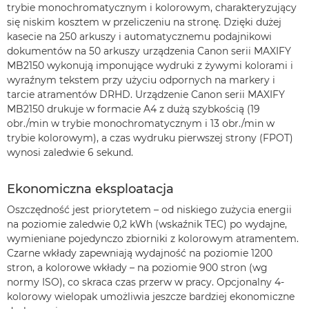
trybie monochromatycznym i kolorowym, charakteryzujący
się niskim kosztem w przeliczeniu na stronę. Dzięki dużej
kasecie na 250 arkuszy i automatycznemu podajnikowi
dokumentów na 50 arkuszy urządzenia Canon serii MAXIFY
MB2150 wykonują imponujące wydruki z żywymi kolorami i
wyraźnym tekstem przy użyciu odpornych na markery i
tarcie atramentów DRHD. Urządzenie Canon serii MAXIFY
MB2150 drukuje w formacie A4 z dużą szybkością (19
obr./min w trybie monochromatycznym i 13 obr./min w
trybie kolorowym), a czas wydruku pierwszej strony (FPOT)
wynosi zaledwie 6 sekund.
Ekonomiczna eksploatacja
Oszczędność jest priorytetem – od niskiego zużycia energii
na poziomie zaledwie 0,2 kWh (wskaźnik TEC) po wydajne,
wymieniane pojedynczo zbiorniki z kolorowym atramentem.
Czarne wkłady zapewniają wydajność na poziomie 1200
stron, a kolorowe wkłady – na poziomie 900 stron (wg
normy ISO), co skraca czas przerw w pracy. Opcjonalny 4-
kolorowy wielopak umożliwia jeszcze bardziej ekonomiczne