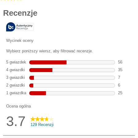
3.7
na
5
gwiazdek.
129
Recenzji