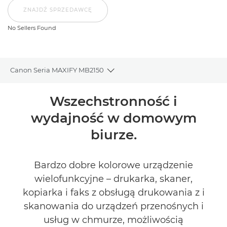
ZNAJDŹ SPRZEDAWCĘ
No Sellers Found
Canon Seria MAXIFY MB2150
Toggle breadcrumbs
Wprowadzenie
Wszechstronność i
wydajność w domowym
Dane techniczne
biurze.
Recenzje
Bardzo dobre kolorowe urządzenie
Pomoc techniczna
wielofunkcyjne – drukarka, skaner,
kopiarka i faks z obsługą drukowania z i
KUP ATRAMENT
skanowania do urządzeń przenośnych i
usług w chmurze, możliwością