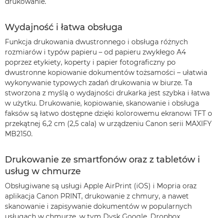
drukowanie.
Wydajność i łatwa obsługa
Funkcja drukowania dwustronnego i obsługa różnych
rozmiarów i typów papieru – od papieru zwykłego A4
poprzez etykiety, koperty i papier fotograficzny po
dwustronne kopiowanie dokumentów tożsamości – ułatwia
wykonywanie typowych zadań drukowania w biurze. Ta
stworzona z myślą o wydajności drukarka jest szybka i łatwa
w użytku. Drukowanie, kopiowanie, skanowanie i obsługa
faksów są łatwo dostępne dzięki kolorowemu ekranowi TFT o
przekątnej 6,2 cm (2,5 cala) w urządzeniu Canon serii MAXIFY
MB2150.
Drukowanie ze smartfonów oraz z tabletów i
usług w chmurze
Obsługiwane są usługi Apple AirPrint (iOS) i Mopria oraz
aplikacja Canon PRINT, drukowanie z chmury, a nawet
skanowanie i zapisywanie dokumentów w popularnych
usługach w chmurze, w tym Dysk Google, Dropbox,