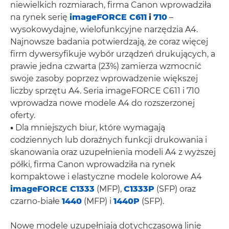
niewielkich rozmiarach, firma Canon wprowadziła
na rynek serię
imageFORCE C611
i
710
–
wysokowydajne, wielofunkcyjne narzędzia A4.
Najnowsze badania potwierdzają, że coraz więcej
firm dywersyfikuje wybór urządzeń drukujących, a
prawie jedna czwarta (23%) zamierza wzmocnić
swoje zasoby poprzez wprowadzenie większej
liczby sprzętu A4. Seria imageFORCE C611 i 710
wprowadza nowe modele A4 do rozszerzonej
oferty.
•
Dla mniejszych biur, które wymagają
codziennych lub doraźnych funkcji drukowania i
skanowania oraz uzupełnienia modeli A4 z wyższej
półki, firma Canon wprowadziła na rynek
kompaktowe i elastyczne modele kolorowe A4
imageFORCE C1333
(MFP),
C1333P
(SFP) oraz
czarno-białe
1440
(MFP) i
1440P
(SFP).
Nowe modele uzupełniają dotychczasową linię