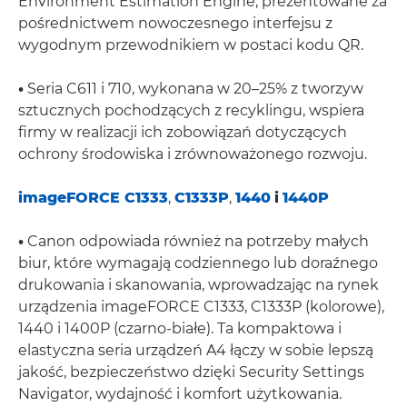
Environment Estimation Engine, prezentowane za
pośrednictwem nowoczesnego interfejsu z
wygodnym przewodnikiem w postaci kodu QR.
•
Seria C611 i 710, wykonana w 20–25% z tworzyw
sztucznych pochodzących z recyklingu, wspiera
firmy w realizacji ich zobowiązań dotyczących
ochrony środowiska i zrównoważonego rozwoju.
imageFORCE C1333
,
C1333P
,
1440
i
1440P
•
Canon odpowiada również na potrzeby małych
biur, które wymagają codziennego lub doraźnego
drukowania i skanowania, wprowadzając na rynek
urządzenia imageFORCE C1333, C1333P (kolorowe),
1440 i 1400P (czarno-białe). Ta kompaktowa i
elastyczna seria urządzeń A4 łączy w sobie lepszą
jakość, bezpieczeństwo dzięki Security Settings
Navigator, wydajność i komfort użytkowania.