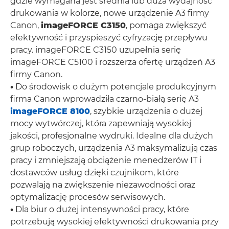
gdzie wymagana jest średnia lub duża wydajność
drukowania w kolorze, nowe urządzenie A3 firmy
Canon,
imageFORCE C3150
, pomaga zwiększyć
efektywność i przyspieszyć cyfryzację przepływu
pracy. imageFORCE C3150 uzupełnia serię
imageFORCE C5100 i rozszerza ofertę urządzeń A3
firmy Canon.
•
Do środowisk o dużym potencjale produkcyjnym
firma Canon wprowadziła czarno-białą serię A3
imageFORCE 8100
, szybkie urządzenia o dużej
mocy wytwórczej, która zapewniają wysokiej
jakości, profesjonalne wydruki. Idealne dla dużych
grup roboczych, urządzenia A3 maksymalizują czas
pracy i zmniejszają obciążenie menedżerów IT i
dostawców usług dzięki czujnikom, które
pozwalają na zwiększenie niezawodności oraz
optymalizację procesów serwisowych.
•
Dla biur o dużej intensywności pracy, które
potrzebują wysokiej efektywności drukowania przy