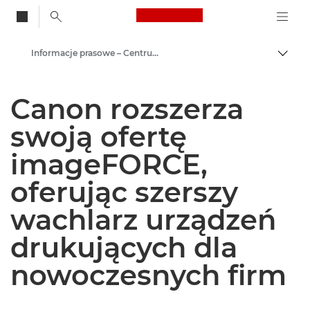
Canon Logo, back to
Informacje prasowe – Centrum Prasowe Canon
Przeł
Canon
Canon rozszerza
Centrum prasowe
swoją ofertę
imageFORCE,
oferując szerszy
wachlarz urządzeń
drukujących dla
nowoczesnych firm