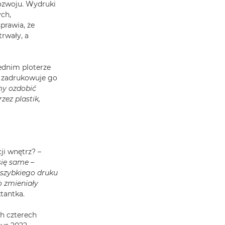
rozwoju. Wydruki
ch,
prawia, że
trwały, a
ednim ploterze
na zadrukowuje go
my ozdobić
zez plastik,
ji wnętrz? –
się same
–
 szybkiego druku
o zmieniały
tantka.
ch czterech