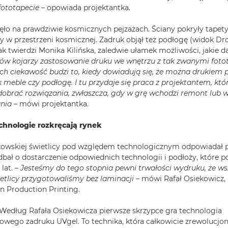
fototapecie
– opowiada projektantka.
ęło na prawdziwie kosmicznych pejzażach. Ściany pokryły tapet
y w przestrzeni kosmicznej. Zadruk objął też podłogę (widok Dr
 jak twierdzi Monika Kilińska, zaledwie ułamek możliwości, jakie da
tów kojarzy zastosowanie druku we wnętrzu z tak zwanymi foto
ch ciekawość budzi to, kiedy dowiadują się, że można drukiem 
k meble czy podłogę. I tu przydaje się praca z projektantem, k
 dobrać rozwiązania, zwłaszcza, gdy w grę wchodzi remont lub 
nia
– mówi projektantka.
chnologie rozkręcają rynek
akowskiej świetlicy pod względem technologicznym odpowiadał 
bał o dostarczenie odpowiednich technologii i podłoży, które 
lat. –
Jesteśmy do tego stopnia pewni trwałości wydruku, że ws
etlicy przygotowaliśmy bez laminacji
– mówi Rafał Osiekowicz,
 Production Printing.
 Według Rafała Osiekowicza pierwsze skrzypce gra technologia
wego zadruku UVgel. To technika, która całkowicie zrewolucjo