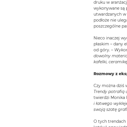
druku w aranżacj
wykonywane są p
utwardzanych w ś
podłoże nie ulega
poszczególne pas
Nieco inaczej wy
płaskim – dany el
od góry. –
Wykor
dowolny materiał
kafelki, ceramikę
Rozmowy z eksp
Czy można dziś w
Trendy potrafią 
twierdzi Monika K
i łatwego wykle
swoją szatę graf
O tych trendach 