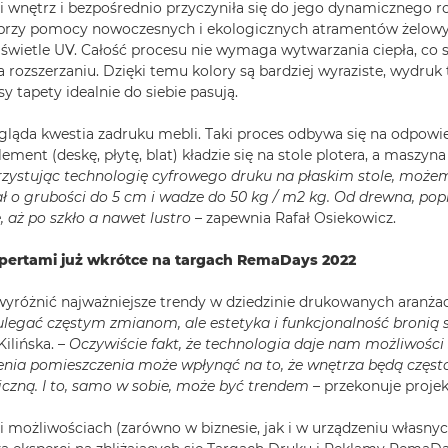
i wnętrz i bezpośrednio przyczyniła się do jego dynamicznego 
rzy pomocy nowoczesnych i ekologicznych atramentów żelowy
wietle UV. Całość procesu nie wymaga wytwarzania ciepła, co s
 rozszerzaniu. Dzięki temu kolory są bardziej wyraziste, wydruk 
y tapety idealnie do siebie pasują.
gląda kwestia zadruku mebli. Taki proces odbywa się na odpowi
ement (deskę, płytę, blat) kładzie się na stole plotera, a maszy
zystując technologię cyfrowego druku na płaskim stole, może
 o grubości do 5 cm i wadze do 50 kg / m2 kg. Od drewna, popr
, aż po szkło a nawet lustro
– zapewnia Rafał Osiekowicz.
ertami już wkrótce na targach RemaDays 2022
yróżnić najważniejsze trendy w dziedzinie drukowanych aranżac
ulegać częstym zmianom, ale estetyka i funkcjonalność bronią 
ilińska. –
Oczywiście fakt, że technologia daje nam możliwości
jenia pomieszczenia może wpłynąć na to, że wnętrza będą częst
iczną. I to, samo w sobie, może być trendem
– przekonuje projek
i możliwościach (zarówno w biznesie, jak i w urządzeniu własny