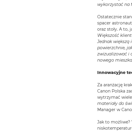
wykorzystać na 
Ostatecznie stan
spacer astronaut
oraz stoły. A to,
Większość klien
Jednak większą i
powierzchnie, ja
zwizualizować i
nowego mieszka
Innowacyjne te
Za aranżację kr
Canon Polska zad
wytrzymać wiele 
materiały do świ
Manager w Canon
Jak to możliwe?
niskotemperaturo