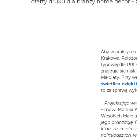
oferty druku dla branży home decor –
Aby w praktyce u
Krakowa. Położon
typowej dla PRL
znajduje się nis
Małolaty. Przy w
świetlica dzięki
to za sprawą wyk
–
Projektując wnę
– mówi Monika Ki
Wesołych Małola
jego aranżację. 
które dzieciaki 
najmłodszych, w