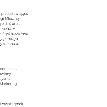
y przedstawiające
ogi Mlecznej)
je dziś druk. –
tapetami.
pokryć także inne
tóry pomaga
wykończenie
producent.
powinny
zystkie
 Marketing
nizowała rynek