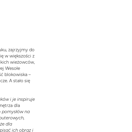
uku, zajrzyjmy do
ię w większości z
okich wieżowców,
wej Wesołe
ść blokowiska –
ze. A stało się
ków i je inspiruje
nętrza dla
o pomysłów na
mputerowych,
że dla
sać ich obraz i