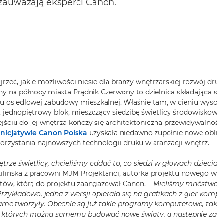
 zauważają eksperci Canon.
jrzeć, jakie możliwości niesie dla branży wnętrzarskiej rozwój dr
y na północy miasta Prądnik Czerwony to dzielnica składająca s
‑u osiedlowej zabudowy mieszkalnej. Właśnie tam, w cieniu wys
ki, jednopiętrowy blok, mieszczący siedzibę świetlicy środowisko
ejściu do jej wnętrza kończy się architektoniczna przewidywalno
 inicjatywie Canon Polska
uzyskała niedawno zupełnie nowe oblic
orzystania najnowszych technologii druku w aranżacji wnętrz.
trze świetlicy, chcieliśmy oddać to, co siedzi w głowach dziecia
lińska z pracowni MJM Projektanci, autorka projektu nowego w
tów, którą do projektu zaangażował Canon. –
Mieliśmy mnóstw
Przykładowo, jedna z wersji opierała się na grafikach z gier ko
same tworzyły. Obecnie są już takie programy komputerowe, tak
 których można samemu budować nowe światy, a następnie zapi