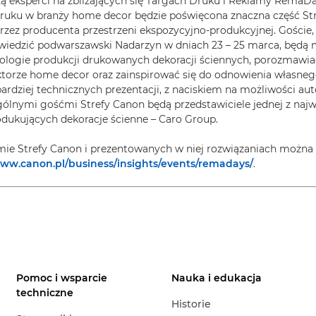
ą eksperci na zbliżających się Targach Druku i Reklamy RemaDa
ruku w branży home decor będzie poświęcona znaczna część Stre
zez producenta przestrzeni ekspozycyjno-produkcyjnej. Goście,
dwiedzić podwarszawski Nadarzyn w dniach 23 – 25 marca, będą 
ologie produkcji drukowanych dekoracji ściennych, porozmawia
torze home decor oraz zainspirować się do odnowienia własneg
bardziej technicznych prezentacji, z naciskiem na możliwości au
gólnymi gośćmi Strefy Canon będą przedstawiciele jednej z naj
odukujących dekoracje ścienne – Caro Group.
mie Strefy Canon i prezentowanych w niej rozwiązaniach można 
www.canon.pl/business/insights/events/remadays/
.
Pomoc i wsparcie
Nauka i edukacja
techniczne
Historie