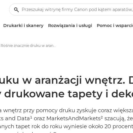
Drukarki i skanery
Rozwiązania i usługi
Pomoc i wsparci
Rośnie znacznie druku w aranżacji wnętrz. Dlaczego coraz częściej wybieramy drukowane tapety i dekoracje? - Centrum prasowe firmy Canon
uku w aranżacji wnętrz. 
 drukowane tapety i dek
ja wnętrz przy pomocy druku zyskuje coraz większ
ts and Data¹ oraz MarketsAndMarkets² szacują, 
ch tapet rok do roku wyniesie około 20 procent. 