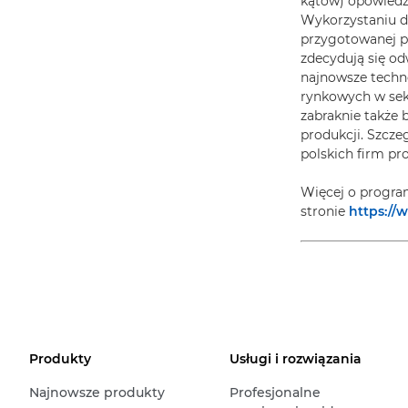
kątów) opowiedz
Wykorzystaniu d
przygotowanej pr
zdecydują się o
najnowsze techn
rynkowych w sek
zabraknie także 
produkcji. Szcze
polskich firm pr
Więcej o progra
stronie
https://
Produkty
Usługi i rozwiązania
Najnowsze produkty
Profesjonalne