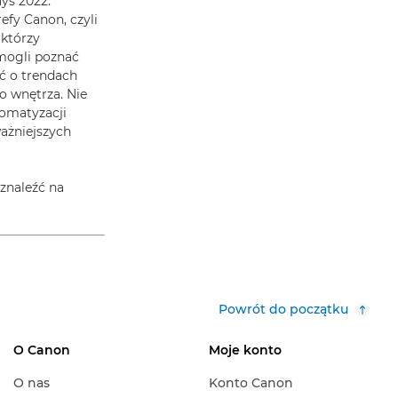
ys 2022.
fy Canon, czyli
 którzy
mogli poznać
ć o trendach
o wnętrza. Nie
tomatyzacji
ważniejszych
znaleźć na
Powrót do początku
O Canon
Moje konto
O nas
Konto Canon