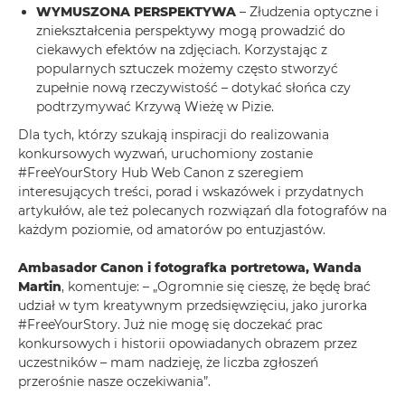
WYMUSZONA PERSPEKTYWA
– Złudzenia optyczne i
zniekształcenia perspektywy mogą prowadzić do
ciekawych efektów na zdjęciach. Korzystając z
popularnych sztuczek możemy często stworzyć
zupełnie nową rzeczywistość – dotykać słońca czy
podtrzymywać Krzywą Wieżę w Pizie.
Dla tych, którzy szukają inspiracji do realizowania
konkursowych wyzwań, uruchomiony zostanie
#FreeYourStory Hub Web Canon z szeregiem
interesujących treści, porad i wskazówek i przydatnych
artykułów, ale też polecanych rozwiązań dla fotografów na
każdym poziomie, od amatorów po entuzjastów.
Ambasador Canon i fotografka portretowa, Wanda
Martin
, komentuje: – „Ogromnie się cieszę, że będę brać
udział w tym kreatywnym przedsięwzięciu, jako jurorka
#FreeYourStory. Już nie mogę się doczekać prac
konkursowych i historii opowiadanych obrazem przez
uczestników – mam nadzieję, że liczba zgłoszeń
przerośnie nasze oczekiwania”.