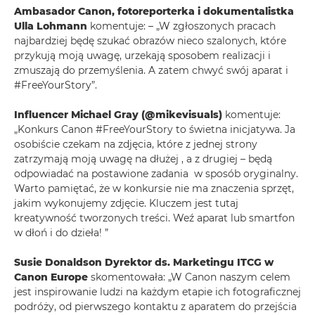
Ambasador Canon, fotoreporterka i dokumentalistka
Ulla Lohmann
komentuje: – „W zgłoszonych pracach
najbardziej będę szukać obrazów nieco szalonych, które
przykują moją uwagę, urzekają sposobem realizacji i
zmuszają do przemyślenia. A zatem chwyć swój aparat i
#FreeYourStory”.
Influencer Michael Gray (@mikevisuals)
komentuje:
„Konkurs Canon #FreeYourStory to świetna inicjatywa. Ja
osobiście czekam na zdjęcia, które z jednej strony
zatrzymają moją uwagę na dłużej , a z drugiej – będą
odpowiadać na postawione zadania w sposób oryginalny.
Warto pamiętać, że w konkursie nie ma znaczenia sprzęt,
jakim wykonujemy zdjęcie. Kluczem jest tutaj
kreatywność tworzonych treści. Weź aparat lub smartfon
w dłoń i do dzieła! ”
Susie Donaldson Dyrektor ds. Marketingu ITCG w
Canon Europe
skomentowała: „W Canon naszym celem
jest inspirowanie ludzi na każdym etapie ich fotograficznej
podróży, od pierwszego kontaktu z aparatem do przejścia