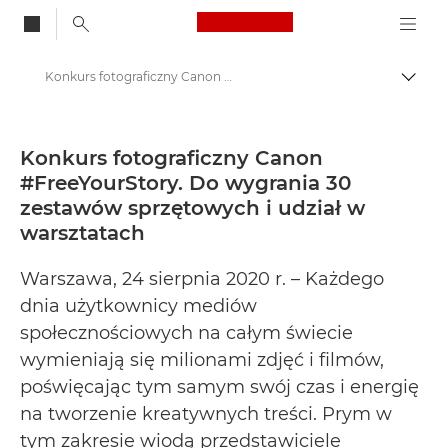
Canon Logo, back to
Konkurs fotograficzny Canon #FreeYourStory. Do wygrania 30 zestawów sprzętowych i udział w warsztatach - Centrum prasowe firmy Canon
Przeł
Canon
Centrum prasowe
Konkurs fotograficzny Canon
#FreeYourStory. Do wygrania 30
Informacje prasowe – Centrum Prasowe Canon
zestawów sprzętowych i udział w
warsztatach
Warszawa, 24 sierpnia 2020 r. – Każdego
dnia użytkownicy mediów
społecznościowych na całym świecie
wymieniają się milionami zdjęć i filmów,
poświęcając tym samym swój czas i energię
na tworzenie kreatywnych treści. Prym w
tym zakresie wiodą przedstawiciele