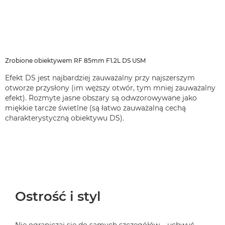
Zrobione obiektywem RF 85mm F1.2L DS USM
Efekt DS jest najbardziej zauważalny przy najszerszym
otworze przysłony (im węższy otwór, tym mniej zauważalny
efekt). Rozmyte jasne obszary są odwzorowywane jako
miękkie tarcze świetlne (są łatwo zauważalną cechą
charakterystyczną obiektywu DS).
Ostrość i styl
Nie ograniczaj się do samych szczegółów – uchwyć