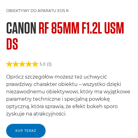
OBIEKTYWY DO APARATU EOS R
CANON
RF 85MM F1.2L USM
DS
5.0
(3)
Oprócz szczegółów możesz też uchwycić
prawdziwy charakter obiektu – wszystko dzięki
niezawodnemu obiektywowi, który ma wyjątkowe
parametry techniczne i specjalną powłokę
optyczną, która sprawia, że efekt bokeh sporo
zyskuje na atrakcyjności.
KUP TERAZ