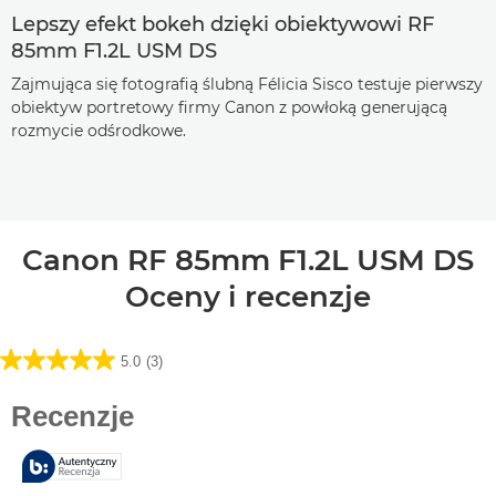
Lepszy efekt bokeh dzięki obiektywowi RF
85mm F1.2L USM DS
Zajmująca się fotografią ślubną Félicia Sisco testuje pierwszy
obiektyw portretowy firmy Canon z powłoką generującą
rozmycie odśrodkowe.
Canon RF 85mm F1.2L USM DS
Oceny i recenzje
5.0
(3)
5.0
na
5
gwiazdek.
3
Recenzji