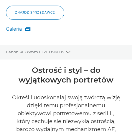
ZNAJDŹ SPRZEDAWCĘ
Galeria

Galeria
Canon RF 85mm F1.2L USM DS
Toggle breadcrumbs
Wprowadzenie
Ostrość i styl – do
wyjątkowych portretów
Dane techniczne
Galeria
Określ i udoskonalaj swoją twórczą wizję
dzięki temu profesjonalnemu
Recenzje
obiektywowi portretowemu z serii L,
który cechuje się niezwykłą ostrością,
Pomoc techniczna
bardzo wydajnym mechanizmem AF,