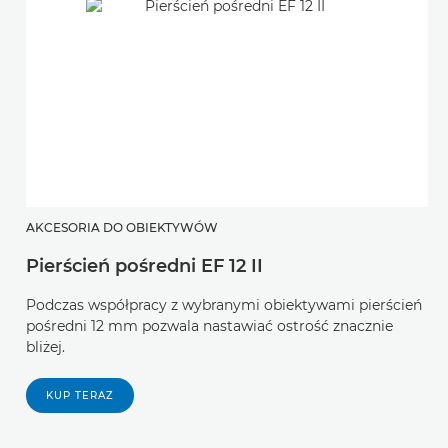
AKCESORIA DO OBIEKTYWÓW
A
Pierścień pośredni EF 12 II
P
Podczas współpracy z wybranymi obiektywami pierścień
T
pośredni 12 mm pozwala nastawiać ostrość znacznie
m
bliżej.
us
m
KUP TERAZ