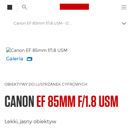
Canon Logo, back to
Canon EF 85mm f/1.8 USM - Obiektywy – obiektywy do kamer i aparatów
Przeł
Canon
Obiektywy do aparatów Canon
Galeria

OBIEKTYWY DO LUSTRZANEK CYFROWYCH
CANON
EF 85MM F/1.8 USM
Lekki, jasny obiektyw