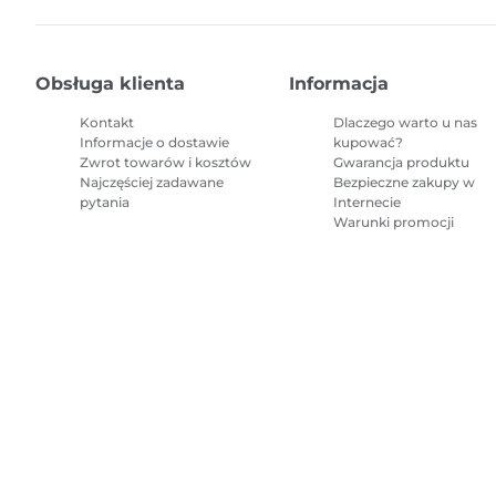
Obsługa klienta
Informacja
Kontakt
Dlaczego warto u nas
Informacje o dostawie
kupować?
Zwrot towarów i kosztów
Gwarancja produktu
Najczęściej zadawane
Bezpieczne zakupy w
pytania
Internecie
Warunki promocji
Mapa witryny
Regulamin sprzedaży
Polityka prywatności
Informacj