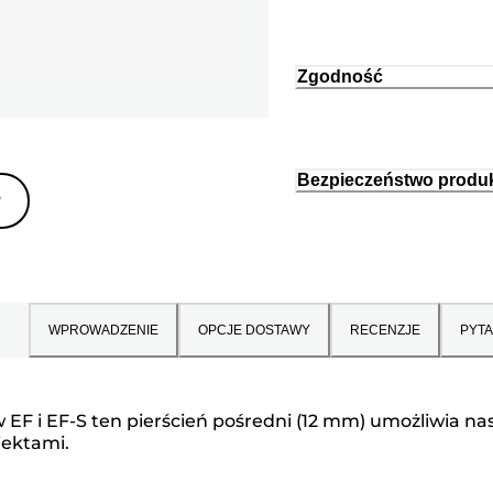
Zgodność
Bezpieczeństwo produ
y
WPROWADZENIE
OPCJE DOSTAWY
RECENZJE
PYTA
i EF-S ten pierścień pośredni (12 mm) umożliwia nasta
iektami.