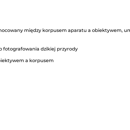
 mocowany między korpusem aparatu a obiektywem, umoż
o fotografowania dzikiej przyrody
obiektywem a korpusem
h