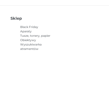
Sklep
Black Friday
Aparaty
Tusze, tonery, papier
Obiektywy
Wyszukiwarka
atramentów
Drukarki
Kamery
Akcesoria i towary
Bestsellery
e o plikach cookie
Ustawienia plików cookie