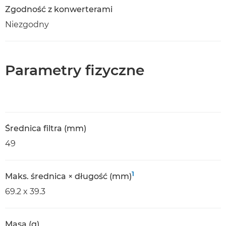
Zgodność z konwerterami
Niezgodny
Parametry fizyczne
Średnica filtra (mm)
49
1
Maks. średnica × długość (mm)
69.2 x 39.3
Masa (g)