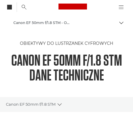
Canon Logo, back to
Canon EF 50mm f/1.8 STM - Obiektywy – obiektywy do kamer i aparatów
Przeł
Canon
OBIEKTYWY DO LUSTRZANEK CYFROWYCH
Obiektywy do aparatów Canon
CANON EF 50MM F/1.8 STM
DANE TECHNICZNE
Canon EF 50mm f/1.8 STM
Toggle breadcrumbs
Wprowadzenie