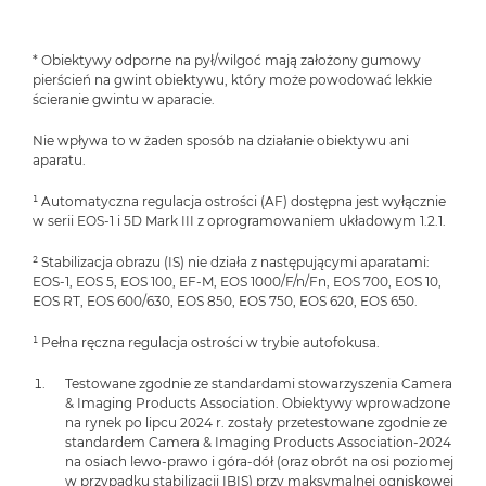
* Obiektywy odporne na pył/wilgoć mają założony gumowy
pierścień na gwint obiektywu, który może powodować lekkie
ścieranie gwintu w aparacie.
Nie wpływa to w żaden sposób na działanie obiektywu ani
aparatu.
¹ Automatyczna regulacja ostrości (AF) dostępna jest wyłącznie
w serii EOS-1 i 5D Mark III z oprogramowaniem układowym 1.2.1.
² Stabilizacja obrazu (IS) nie działa z następującymi aparatami:
EOS-1, EOS 5, EOS 100, EF-M, EOS 1000/F/n/Fn, EOS 700, EOS 10,
EOS RT, EOS 600/630, EOS 850, EOS 750, EOS 620, EOS 650.
¹ Pełna ręczna regulacja ostrości w trybie autofokusa.
Testowane zgodnie ze standardami stowarzyszenia Camera
& Imaging Products Association. Obiektywy wprowadzone
na rynek po lipcu 2024 r. zostały przetestowane zgodnie ze
standardem Camera & Imaging Products Association-2024
na osiach lewo-prawo i góra-dół (oraz obrót na osi poziomej
w przypadku stabilizacji IBIS) przy maksymalnej ogniskowej