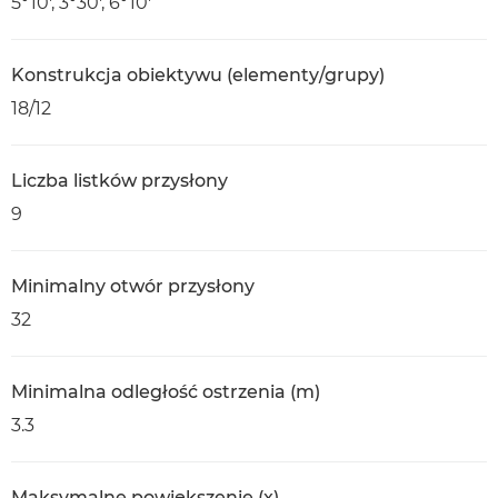
5°10', 3°30', 6°10'
Konstrukcja obiektywu (elementy/grupy)
18/12
Liczba listków przysłony
9
Minimalny otwór przysłony
32
Minimalna odległość ostrzenia (m)
3.3
Maksymalne powiększenie (x)