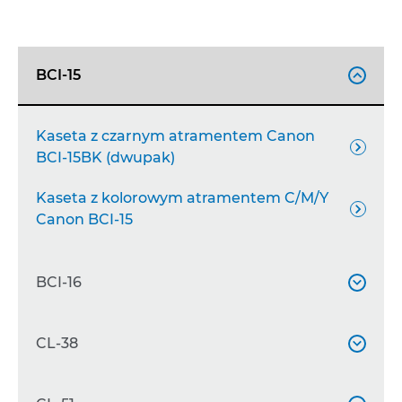
BCI-15

Kaseta z czarnym atramentem Canon

BCI-15BK (dwupak)
Kaseta z kolorowym atramentem C/M/Y

Canon BCI-15
BCI-16

Kaseta z kolorowym atramentem Canon
CL-38


BCI-16 C/M/Y (dwupak)