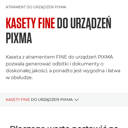
ATRAMENT DO URZĄDZEŃ PIXMA
KASETY FINE
DO URZĄDZEŃ
PIXMA
Kaseta z atramentem FINE do urządzeń PIXMA
pozwala generować odbitki i dokumenty o
doskonałej jakości, a ponadto jest wygodna i łatwa
w obsłudze.
KASETY FINE
DO URZĄDZEŃ PIXMA
DLACZEGO WARTO POSTAWIĆ NA ATRAMENT FINE
ATRAMENT WEDŁUG SERII URZĄDZEŃ