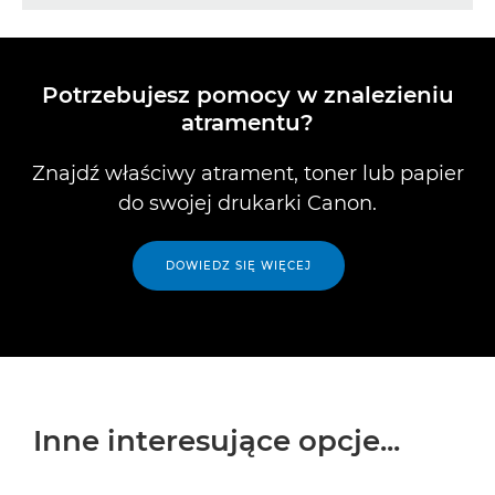
Bardzo wydajna kaseta z kolorowym
560 z czarnym atramentem i CL-561 z
atramentem Canon CL-546XL C/M/Y


atramentem Canon CL-561XL
kolorowym atramentem
Kaseta z kolorowym atramentem C/M/Y

Kaseta z kolorowym atramentem Canon
Canon CL-546
Potrzebujesz pomocy w znalezieniu

CL-561
atramentu?
Znajdź właściwy atrament, toner lub papier
do swojej drukarki Canon.
DOWIEDZ SIĘ WIĘCEJ
Inne interesujące opcje...