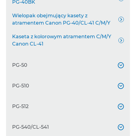
PG-40BK
Wielopak obejmujący kasety z

atramentem Canon PG-40/CL-41 C/M/Y
Kaseta z kolorowym atramentem C/M/Y

Canon CL-41
PG-50

Bardzo wydajna kaseta z czarnym
PG-510


atramentem Canon PG-50BK
Kaseta z czarnym atramentem Canon
PG-512


PG-510BK
Bardzo wydajna kaseta z czarnym
PG-540/CL-541
Wielopak obejmujący kasety z


atramentem Canon PG-512
atramentem Canon PG-510/CL-511
