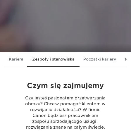
Kariera
Zespoły i stanowiska
Początki kariery
Na
Czym się zajmujemy
Czy jesteś pasjonatem przetwarzania
obrazu? Chcesz pomagać klientom w
rozwijaniu działalności? W firmie
Canon będziesz pracownikiem
zespołu sprzedającego usługi i
rozwiązania znane na całym świecie.