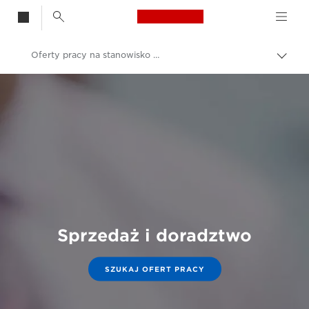
Canon Logo, back t
Oferty pracy na stanowisko konsultanta ds. sprzedaży
Przeł
ścież
Canon
nawi
Kariera i oferty pracy w firmie Canon
Sprzedaż i doradztwo
SZUKAJ OFERT PRACY