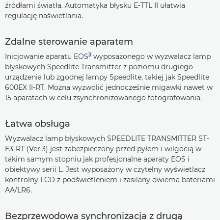
źródłami światła. Automatyka błysku E-TTL II ułatwia
regulację naświetlania.
Zdalne sterowanie aparatem
3
Inicjowanie aparatu EOS
wyposażonego w wyzwalacz lamp
błyskowych Speedlite Transmitter z poziomu drugiego
urządzenia lub zgodnej lampy Speedlite, takiej jak Speedlite
600EX II-RT. Można wyzwolić jednocześnie migawki nawet w
15 aparatach w celu zsynchronizowanego fotografowania.
Łatwa obsługa
Wyzwalacz lamp błyskowych SPEEDLITE TRANSMITTER ST-
E3-RT (Ver.3) jest zabezpieczony przed pyłem i wilgocią w
takim samym stopniu jak profesjonalne aparaty EOS i
obiektywy serii L. Jest wyposażony w czytelny wyświetlacz
kontrolny LCD z podświetleniem i zasilany dwiema bateriami
AA/LR6.
Bezprzewodowa synchronizacja z drugą