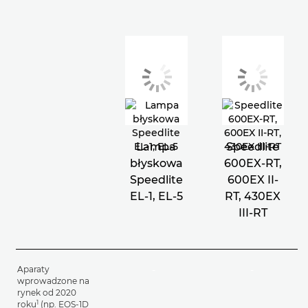
Lampa
Speedlite
błyskowa
600EX-RT,
Speedlite
600EX II-
EL-1, EL-5
RT, 430EX
III-RT
Aparaty
-
-
wprowadzone na
rynek od 2020
1
roku
(np. EOS-1D