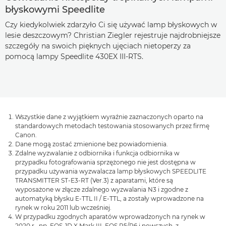
błyskowymi Speedlite
Czy kiedykolwiek zdarzyło Ci się używać lamp błyskowych w
lesie deszczowym? Christian Ziegler rejestruje najdrobniejsze
szczegóły na swoich pięknych ujęciach nietoperzy za
pomocą lampy Speedlite 430EX III-RTS.
Wszystkie dane z wyjątkiem wyraźnie zaznaczonych oparto na
standardowych metodach testowania stosowanych przez firmę
Canon.
Dane mogą zostać zmienione bez powiadomienia.
Zdalne wyzwalanie z odbiornika i funkcja odbiornika w
przypadku fotografowania sprzężonego nie jest dostępna w
przypadku używania wyzwalacza lamp błyskowych SPEEDLITE
TRANSMITTER ST-E3-RT (Ver.3) z aparatami, które są
wyposażone w złącze zdalnego wyzwalania N3 i zgodne z
automatyką błysku E-TTL II / E-TTL, a zostały wprowadzone na
rynek w roku 2011 lub wcześniej.
W przypadku zgodnych aparatów wprowadzonych na rynek w
2020 r., np. EOS-1D X Mark III, EOS R5/R6 i nowszych, z