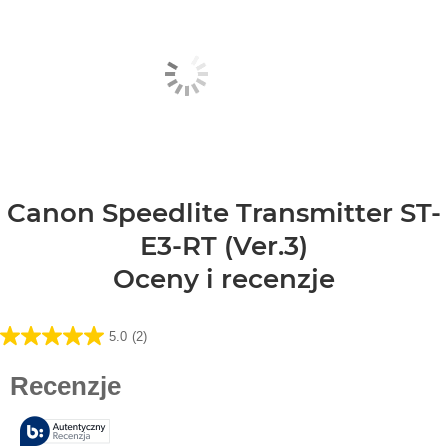
Canon Speedlite Transmitter ST-
E3-RT (Ver.3)
Oceny i recenzje
5.0
(2)
5.0
na
5
gwiazdek.
2
Recenzji