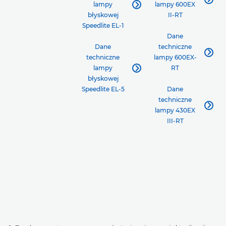
lampy
lampy 600EX

błyskowej
II-RT
Speedlite EL-1
Dane
Dane
techniczne

techniczne
lampy 600EX-
lampy
RT

błyskowej
Speedlite EL-5
Dane
techniczne

lampy 430EX
III-RT