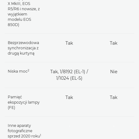
X MkIII, EOS
R5/R6 i nowsze, z
wyjątkiem
modelu EOS
850D)
Bezprzewodowa
Tak
Tak
synchronizacja z
drugą kurtyną
2
Niska moc
Tak, 1/8192 (EL-1) /
Nie
1/1024 (EL-5)
Pamięć
Tak
Tak
ekspozycji lampy
(FE)
Inne aparaty
-
-
fotograficzne
1
sprzed 2020 roku