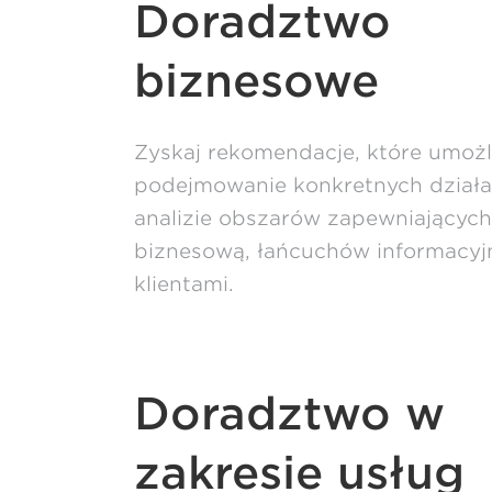
Doradztwo
biznesowe
Zyskaj rekomendacje, które umożl
podejmowanie konkretnych działań
analizie obszarów zapewniającyc
biznesową, łańcuchów informacyjny
klientami.
Doradztwo w
zakresie usług