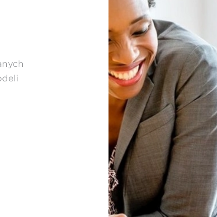
z
anych
deli