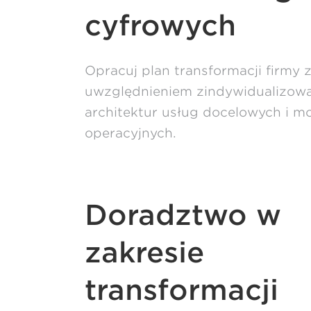
cyfrowych
Opracuj plan transformacji firmy 
uwzględnieniem zindywidualizow
architektur usług docelowych i mo
operacyjnych.
Doradztwo w
zakresie
transformacji