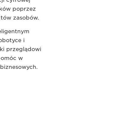
ików poprzez
sztów zasobów.
eligentnym
obotyce i
ki przeglądowi
 pomóc w
ń biznesowych.