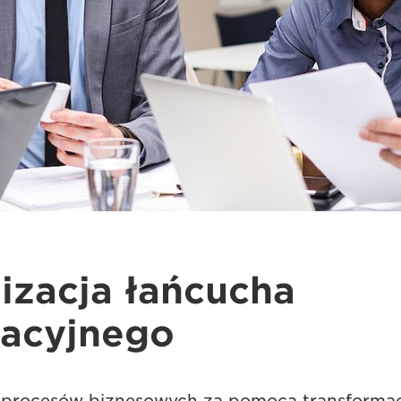
lizacja łańcucha
macyjnego
 procesów biznesowych za pomocą transformacj