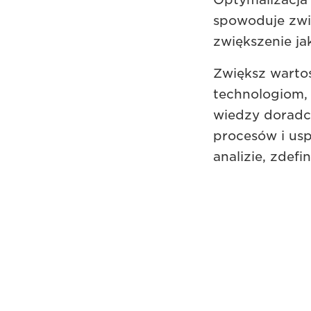
spowoduje zwi
zwiększenie ja
Zwiększ wartoś
technologiom, 
wiedzy doradc
procesów i us
analizie, zdef