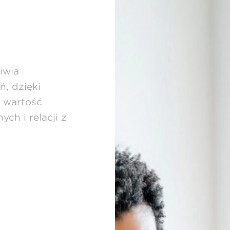
iwia
, dzięki
h wartość
ch i relacji z