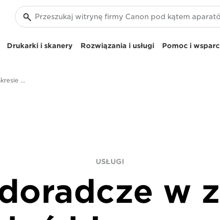
Drukarki i skanery
Rozwiązania i usługi
Pomoc i wsparci
Usługi doradcze w zakresie działań biznesowych
USŁUGI
 doradcze w z