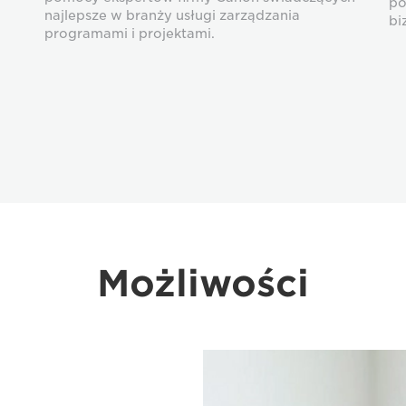
po
najlepsze w branży usługi zarządzania
bi
programami i projektami.
Możliwości