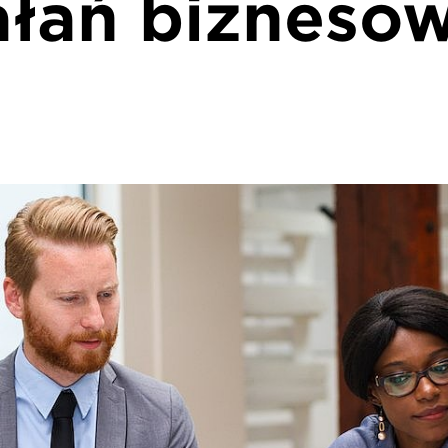
ałań bizneso