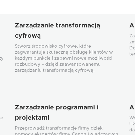
Zarządzanie transformacją
A
cyfrową
Za
zm
Stwórz środowisko cyfrowe, które
Do
zagwarantuje skuteczną obsługę klientów w
te
zy
każdym punkcie i zapewni nowe możliwości
rozbudowy – dzięki zaawansowanemu
zarządzaniu transformacją cyfrową.
Zarządzanie programami i
A
projektami
ne
Wy
Uż
Przeprowadź transformację firmy dzięki
da
pomocy ekspertów firmy Canon świadczących