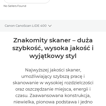
No Sellers Found
Canon CanoScan LiDE 400
Toggle breadcrumbs
Wprowadzenie
Znakomity skaner – duża
szybkość, wysoka jakość i
Dane techniczne
wyjątkowy styl
Recenzje
Najwyższej jakości skaner,
ZNAJDŹ SPRZEDAWCĘ
umożliwiający szybszą pracę i
No Sellers Found
skanowanie w wysokiej rozdzielczości
oraz oszczędzanie miejsca, energii i
czasu. Zaawansowana konstrukcja,
niewielka, pionowa podstawa i jedno