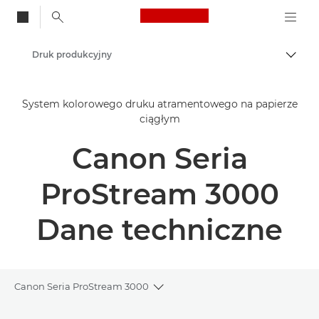
Canon Logo, back to
Druk produkcyjny
Przeł
Canon
System kolorowego druku atramentowego na papierze
Rozwiązania i usługi
ciągłym
Produkty dla biznesu
Canon Seria
ProStream 3000
Dane techniczne
Canon Seria ProStream 3000
Toggle breadcrumbs