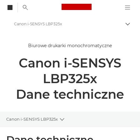
Canon Logo, back to
Canon i-SENSYS LBP325x
Przeł
Canon
Biurowe drukarki monochromatyczne
Rozwiązania i usługi
Canon i-SENSYS
Produkty dla biznesu
Drukarki i faksy dla biznesu
LBP325x
Drukarki jednofunkcyjne
Dane techniczne
Biurowe drukarki monochromatyczne
Canon i-SENSYS LBP325x
Canon i-SENSYS LBP325x
Toggle breadcrumbs
Wprowadzenie
Dane techniczne