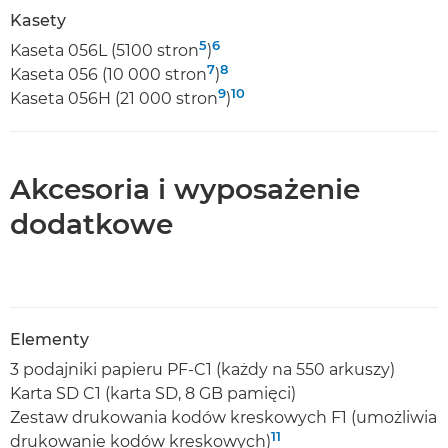
Kasety
5
6
Kaseta 056L (5100 stron
)
7
8
Kaseta 056 (10 000 stron
)
9
10
Kaseta 056H (21 000 stron
)
Akcesoria i wyposażenie
dodatkowe
Elementy
3 podajniki papieru PF-C1 (każdy na 550 arkuszy)
Karta SD C1 (karta SD, 8 GB pamięci)
Zestaw drukowania kodów kreskowych F1 (umożliwia
11
drukowanie kodów kreskowych)