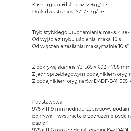
Kaseta górna/dolna: 52–256 g/m²
Druk dwustronny: 52–220 g/m²
Tryb szybkiego uruchamiania: maks. 4 se
Od wyjścia z trybu uśpienia: maks. 10 s
8
Od włączenia zasilania: maksymalnie 10 s
Z pokrywą skanera Y3: 565 × 692 × 788 mm
Z jednoprzebiegowym podajnikiem orygin
Z podajnikiem oryginałów DADF-BA1: 565 
Podstawowa:
978 × 1119 mm (jednoprzebiegowy podajni
pokrywa + wysunięte przedłużenie podajn
papier)
978 × 1116 mm (podajnik oryginałów DADF