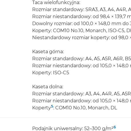
Taca wielofunkcyjna:
Rozmiar standardowy: SRA3, A3, A4, A4R, A
Rozmiar niestandardowy: od 98,4 × 139,7
Dowolny rozmiar: od 100,0 × 148,0 mm do 
Koperty: COM10 No.10, Monarch, ISO-C5, D
Niestandardowy rozmiar koperty: od 98,0
Kaseta górna:
Rozmiar standardowy: A4, A5, A5R, A6R, B5
Rozmiar niestandardowy: od 105,0 × 148,0
Koperty: ISO-C5
Kaseta dolna:
Rozmiar standardowy: A3, A4, A4R, A5, A5R
Rozmiar niestandardowy: od 105,0 × 148,
5
Koperty
: COM10 No.10, Monarch, DL
6
Podajnik uniwersalny: 52–300 g/m²