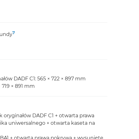
7
kundy
ałów DADF C1: 565 × 722 × 897 mm
× 719 × 891 mm
k oryginałów DADF C1 + otwarta prawa
ika uniwersalnego + otwarta kaseta na
 BA1 + otwarta prawa pokrywa + wysunięte