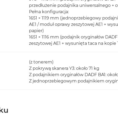
przedłużenie podajnika uniwersalnego + o
Pełna konfiguracja:
1651 × 1119 mm (jednoprzebiegowy podajn
AE1 / moduł oprawy zeszytowej AE1 + wysun
papier)
1651 × 1116 mm (podajnik oryginałów DADF
zeszytowej AE1 + wysunięta taca na kopie 
(z tonerem)
Z pokrywą skanera Y3: około 71 kg
Z podajnikiem oryginałów DADF BA1: okoł
Z jednoprzebiegowym podajnikiem orygin
ku