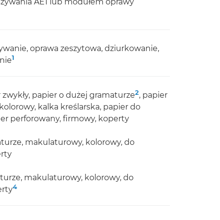
szywania AE1 lub modułem oprawy
zywanie, oprawa zeszytowa, dziurkowanie,
1
nie
2
r zwykły, papier o dużej gramaturze
, papier
 kolorowy, kalka kreślarska, papier do
pier perforowany, firmowy, koperty
maturze, makulaturowy, kolorowy, do
erty
aturze, makulaturowy, kolorowy, do
4
erty