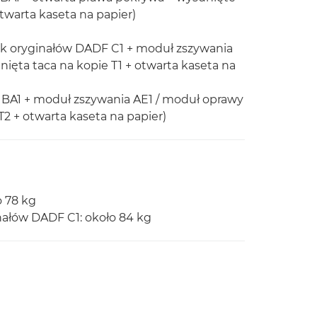
twarta kaseta na papier)
ik oryginałów DADF C1 + moduł zszywania
ięta taca na kopie T1 + otwarta kaseta na
 BA1 + moduł zszywania AE1 / moduł oprawy
T2 + otwarta kaseta na papier)
o 78 kg
ałów DADF C1: około 84 kg