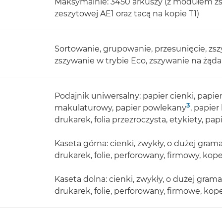
Maksymalnie: 3450 arkuszy (z modułem z
zeszytowej AE1 oraz tacą na kopie T1)
Sortowanie, grupowanie, przesunięcie, zs
zszywanie w trybie Eco, zszywanie na żąda
Podajnik uniwersalny: papier cienki, papie
3
makulaturowy, papier powlekany
, papier
drukarek, folia przezroczysta, etykiety, pa
Kaseta górna: cienki, zwykły, o dużej gra
drukarek, folie, perforowany, firmowy, kop
Kaseta dolna: cienki, zwykły, o dużej gram
drukarek, folie, perforowany, firmowe, kop