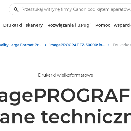
Drukarki i skanery
Rozwiązania i usługi
Pomoc i wsparci
High-Quality Large Format Printers for CAD/GIS and Stunning Graphics
imagePROGRAF TZ-30000: innowacyjny druk wielkoformatowy
Drukarki wielkoformatowe
agePROGRAF
ane technicz