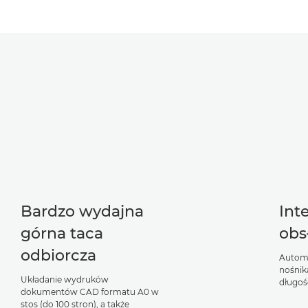
Bardzo wydajna
Int
górna taca
obs
odbiorcza
Autom
nośnik
Układanie wydruków
długoś
dokumentów CAD formatu A0 w
stos (do 100 stron), a także