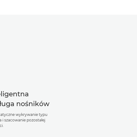
eligentna
ługa nośników
atyczne wykrywanie typu
a i szacowanie pozostałej
ci.