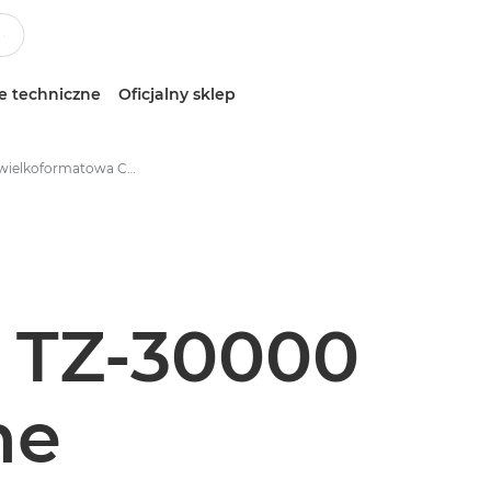
e techniczne
Oficjalny sklep
Drukarka wielkoformatowa Canon imagePROGRAF TZ – dane techniczne
 TZ-30000
ne