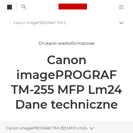
Canon Logo, back to
Canon imagePROGRAF TM-255 MFP Lm24 – drukarki wielkoformatowe – dane techniczne
Przeł
Canon
Drukarki wielkoformatowe
Rozwiązania i usługi
Canon
Produkty dla biznesu
High-Quality Large Format Printers for CAD/GIS and Stunning Graphics
imagePROGRAF
Canon imagePROGRAF TM-255 MFP Lm24 – drukarki wielkoformatowe
TM-255 MFP Lm24
Dane techniczne
Canon imagePROGRAF TM-255 MFP Lm24
Toggle breadcrumb