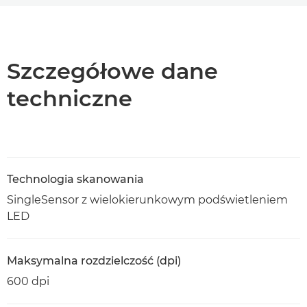
Wprowadzenie
Dane techniczne
Szczegółowe dane
techniczne
Pomoc techniczna
Pobierz plik PDF
Technologia skanowania
SingleSensor z wielokierunkowym podświetleniem
LED
Maksymalna rozdzielczość (dpi)
600 dpi