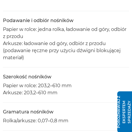
Podawanie i odbiór nośników
Papier w rolce: jedna rolka, ładowanie od góry, odbiór
z przodu
Arkusze: ładowanie od góry, odbiór z przodu
(podawanie ręczne przy użyciu dźwigni blokującej
materiał)
Szerokość nośników
Papier w rolce: 203,2–610 mm
Arkusze: 203,2–610 mm
P
O
R
O
Z
M
A
W
I
J
Z
E
K
S
P
E
R
T
E
S
P
R
Z
E
D
A
Ż
A
M
Y
Gramatura nośników
Rolka/arkusze: 0,07–0,8 mm