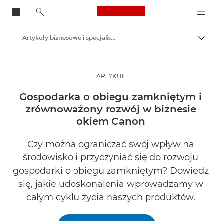
Canon Logo, back to
Artykuły biznesowe i specjalistyczne
Przeł
Canon
Rozwiązania i usługi
ARTYKUŁ
Baza wiedzy
Gospodarka o obiegu zamkniętym i
zrównoważony rozwój w biznesie
okiem Canon
Czy można ograniczać swój wpływ na
środowisko i przyczyniać się do rozwoju
gospodarki o obiegu zamkniętym? Dowiedz
się, jakie udoskonalenia wprowadzamy w
całym cyklu życia naszych produktów.