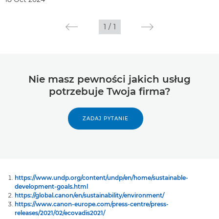
1
/
1
Nie masz pewności jakich usług
potrzebuje Twoja firma?
ZADAJ PYTANIE
https://www.undp.org/content/undp/en/home/sustainable-
development-goals.html
https://global.canon/en/sustainability/environment/
https://www.canon-europe.com/press-centre/press-
releases/2021/02/ecovadis2021/