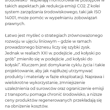
środowisko
wspierają monitorowanie postępów w
takich aspektach jak redukcja emisji CO2. Z kolei
system zarządzania środowiskowego, taki jak ISO
14001, może pomóc w wypełnianiu zobowiązań
prawnych.
Łatwo jest myśleć o strategiach zrównoważonego
rozwoju w ujęciu liniowym – gdzie w ramach
prowadzonego biznesu liczy się szybki zysk.
Jednak w realiach XXI w. podejście „od kołyski po
grób” zmieniło się w podejście „od kołyski do
kołyski”. Kluczem jest domykanie cyklu życia i takie
projektowanie, aby jak najdłużej utrzymywać
produkty i materiały w fazie eksploatacji. Naprawa i
wielokrotne wykorzystanie, zmniejszenie
uzależnienia od surowców oraz ograniczenie emisji
z transportu pomaga chronić środowisko, a niższe
ceny produktów regenerowanych przekładają się
na obniżenie kosztów.