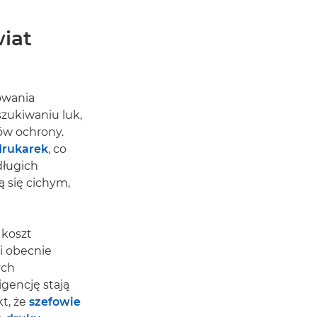
iat
owania
szukiwaniu luk,
ów ochrony.
drukarek
, co
długich
ą się cichym,
 koszt
i obecnie
ych
gencję stają
kt, że
szefowie