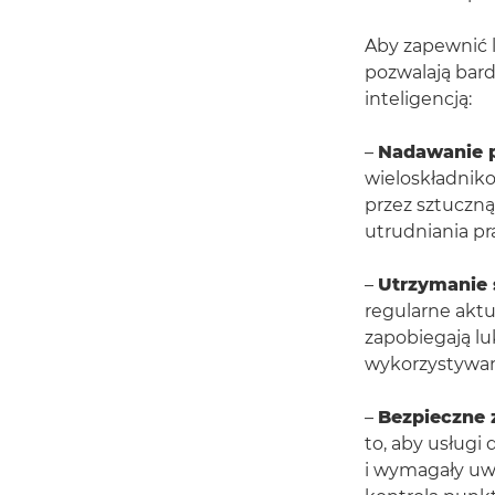
Aby zapewnić l
pozwalają bard
inteligencją:
–
Nadawanie p
wieloskładni
przez sztuczn
utrudniania p
–
Utrzymanie 
regularne aktu
zapobiegają l
wykorzystywan
–
Bezpieczne 
to, aby usługi
i wymagały uw