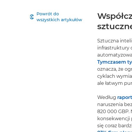
Współcz
Powrót do

wszystkich artykułów
sztuczne
Sztuczna inte
infrastruktury
automatyzowan
Tymczasem tyl
oznacza, że og
cyklach wymiany
ale łatwym pu
Według
rapor
naruszenia be
820 000 GBP. N
konsekwencji p
się coraz bardz