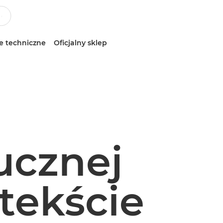
e techniczne
Oficjalny sklep
ucznej
ntekście