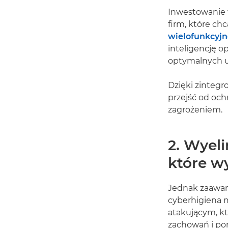
Inwestowanie w
firm, które ch
wielofunkcyj
inteligencję 
optymalnych u
Dzięki zintegr
przejść od och
zagrożeniem.
2. Wyel
które wy
Jednak zaawans
cyberhigiena m
atakującym, kt
zachowań i po