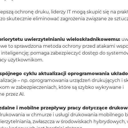
epszą ochronę druku, liderzy IT mogą skupić się na prak
zo skutecznie eliminować zagrożenia związane ze sztuc
riorytetu uwierzytelnianiu wieloskładnikowemu:
uwi
kowe to sprawdzona metoda ochrony przed atakami ws
ą inteligencję; pomaga zabezpieczyć dostęp do systemó
racy użytkownikom.
spójnego cyklu aktualizacji oprogramowania układ
alizacje – np. oprogramowania urządzeń drukujących i s
ukom w zabezpieczeniach, które są szybko wykrywane i
e przez AI.
zdalne i mobilne przepływy pracy dotyczące drukow
 drukowania w chmurze i usługi drukowania mobilnego b
ierzytelniania, zwłaszcza w środowiskach hybrydowych, 