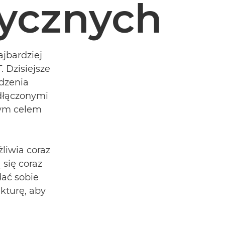
tycznych
ajbardziej
 Dzisiejsze
ądzenia
dłączonymi
anym celem
żliwia coraz
się coraz
dać sobie
ukturę, aby