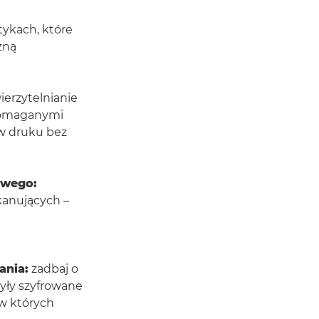
tykach, które
zną
erzytelnianie
pomaganymi
w druku bez
owego:
kanujących –
ania:
zadbaj o
yły szyfrowane
w których