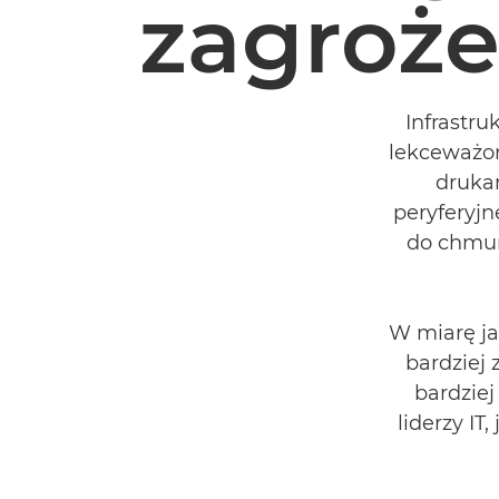
zagroże
Infrastru
lekceważon
drukar
peryferyj
do chmury
W miarę jak
bardziej 
bardziej
liderzy IT