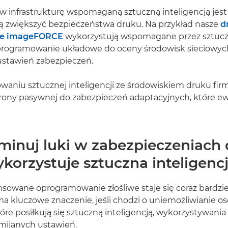
 infrastrukturę wspomaganą sztuczną inteligencją jest
cą zwiększyć bezpieczeństwa druku. Na przykład nasze
d
ne imageFORCE
wykorzystują wspomagane przez sztuc
oprogramowanie układowe do oceny środowisk sieciowych
stawień zabezpieczeń.
owaniu sztucznej inteligencji ze środowiskiem druku fi
rony pasywnej do zabezpieczeń adaptacyjnych, które ew
iminuj luki w zabezpieczeniach 
korzystuje sztuczna inteligenc
owane oprogramowanie złośliwe staje się coraz bardzie
a kluczowe znaczenie, jeśli chodzi o uniemożliwianie 
óre posiłkują się sztuczną inteligencją, wykorzystywani
mijanych ustawień.