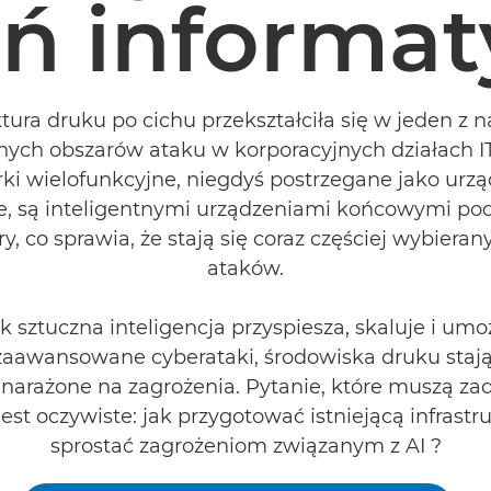
ń informa
ktura druku po cichu przekształciła się w jeden z n
ych obszarów ataku w korporacyjnych działach IT.
ki wielofunkcyjne, niegdyś postrzegane jako urz
ne, są inteligentnymi urządzeniami końcowymi po
, co sprawia, że stają się coraz częściej wybier
ataków.
 sztuczna inteligencja przyspiesza, skaluje i umo
zaawansowane cyberataki, środowiska druku stają 
 narażone na zagrożenia. Pytanie, które muszą za
, jest oczywiste: jak przygotować istniejącą infrastr
sprostać zagrożeniom związanym z AI ?