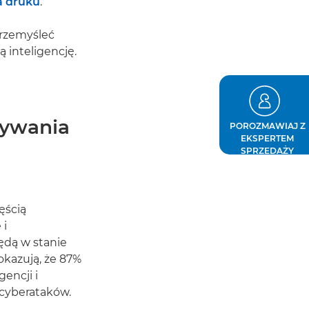
a druku
.
przemyśleć
 inteligencję.
rywania
POROZMAWIAJ Z
EKSPERTEM
SPRZEDAŻY
ęścią
 i
ędą w stanie
kazują, że 87%
encji i
 cyberataków.