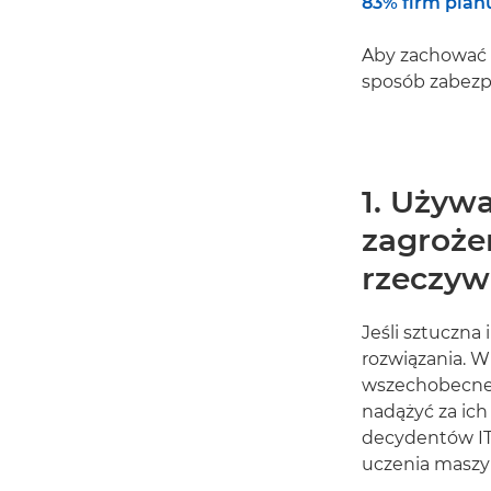
83% firm plan
Aby zachować 
sposób zabezp
1. Używa
zagroże
rzeczyw
Jeśli sztuczna 
rozwiązania. W
wszechobecne, 
nadążyć za ic
decydentów IT 
uczenia maszy