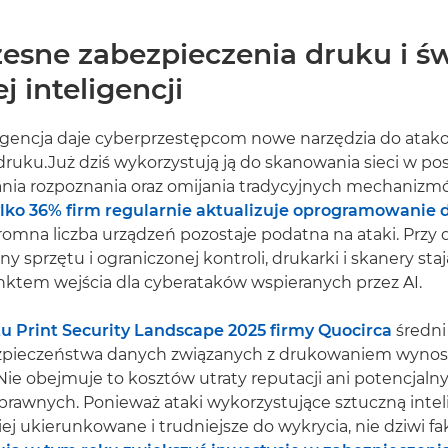
esne zabezpieczenia druku i św
j inteligencji
ligencja daje cyberprzestępcom nowe narzędzia do atak
 druku.Już dziś wykorzystują ją do skanowania sieci w po
ia rozpoznania oraz omijania tradycyjnych mechanizm
ko 36% firm regularnie aktualizuje oprogramowanie 
romna liczba urządzeń pozostaje podatna na ataki. Przy 
 sprzętu i ograniczonej kontroli, drukarki i skanery staj
nktem wejścia dla cyberataków wspieranych przez AI.
tu Print Security Landscape 2025 firmy Quocirca
średni
zpieczeństwa danych związanych z drukowaniem wynos
ie obejmuje to kosztów utraty reputacji ani potencjaln
rawnych. Ponieważ ataki wykorzystujące sztuczną inteli
iej ukierunkowane i trudniejsze do wykrycia, nie dziwi fa