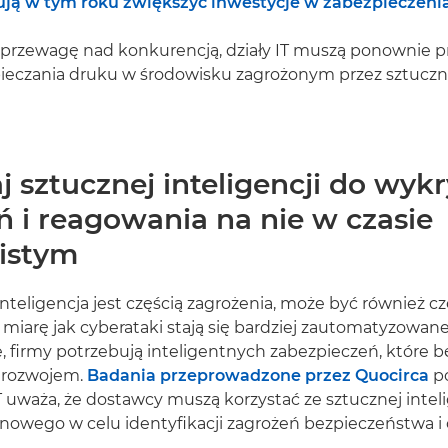
ują w tym roku zwiększyć inwestycje w zabezpieczeni
przewagę nad konkurencją, działy IT muszą ponownie 
ieczania druku w środowisku zagrożonym przez sztuczną
j sztucznej inteligencji do wyk
ń i reagowania na nie w czasie
istym
inteligencja jest częścią zagrożenia, może być również cz
 miarę jak cyberataki stają się bardziej zautomatyzowane
firmy potrzebują inteligentnych zabezpieczeń, które b
h rozwojem.
Badania przeprowadzone przez Quocirca
po
uważa, że dostawcy muszą korzystać ze sztucznej intelig
nowego w celu identyfikacji zagrożeń bezpieczeństwa i