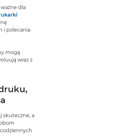
 ważne dla
rukarki
zną
 i polecania
rmy mogą
oluują wraz z
druku,
ja
j skuteczne, a
osobom
a codziennych