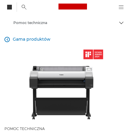
Canon Logo, back to
Pomoc techniczna
Przeł
Canon
Gama produktów

POMOC TECHNICZNA