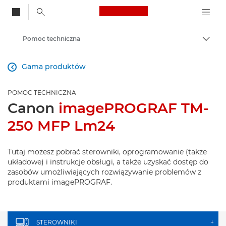
Canon Logo, back to
Pomoc techniczna
Przeł
Canon
Gama produktów

POMOC TECHNICZNA
Canon
imagePROGRAF TM-
250 MFP Lm24
Tutaj możesz pobrać sterowniki, oprogramowanie (także
układowe) i instrukcje obsługi, a także uzyskać dostęp do
zasobów umożliwiających rozwiązywanie problemów z
produktami imagePROGRAF.
STEROWNIKI
+