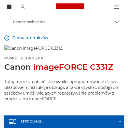
Canon Logo, back to
Pomoc techniczna
Przeł
Canon
Gama produktów

POMOC TECHNICZNA
Canon
imageFORCE C331Z
Tutaj możesz pobrać sterowniki, oprogramowanie (także
układowe) i instrukcje obsługi, a także uzyskać dostęp do
zasobów umożliwiających rozwiązywanie problemów z
produktami imageFORCE.
STEROWNIKI
+