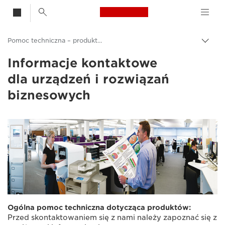
Canon Logo, back t
Pomoc techniczna – produkty dla biznesu
Przeł
ścież
Informacje kontaktowe
Canon
nawi
dla urządzeń i rozwiązań
Pomoc techniczna
biznesowych
Ogólna pomoc techniczna dotycząca produktów:
Przed skontaktowaniem się z nami należy zapoznać się z