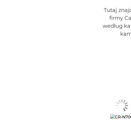
Tutaj zna
firmy Ca
według kat
kam