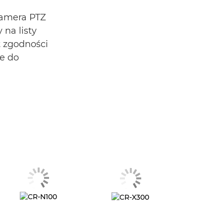
kamera PTZ
 na listy
t zgodności
e do