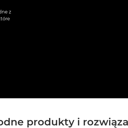
dne z
które
odne produkty i rozwiąza