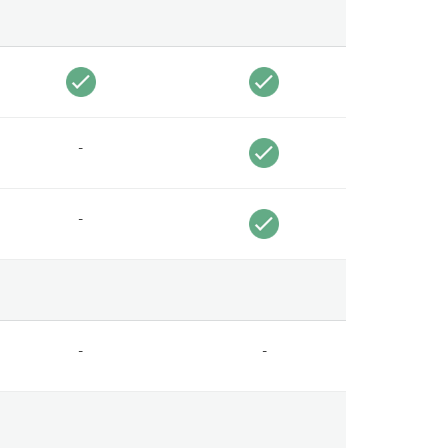
-
-
-
-