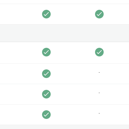
-
-
-