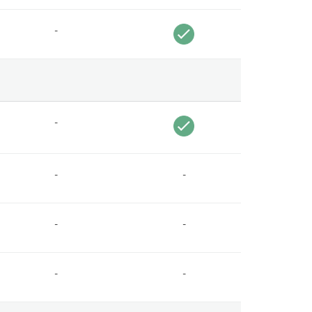
-
-
-
-
-
-
-
-