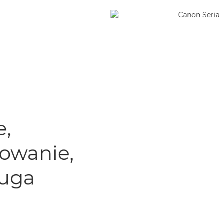
e,
owanie,
ługa