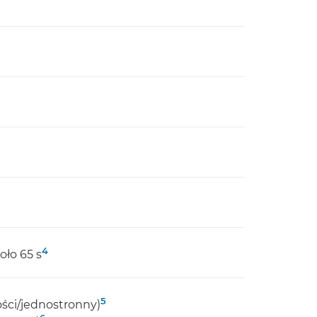
4
oło 65 s
5
ści/jednostronny)