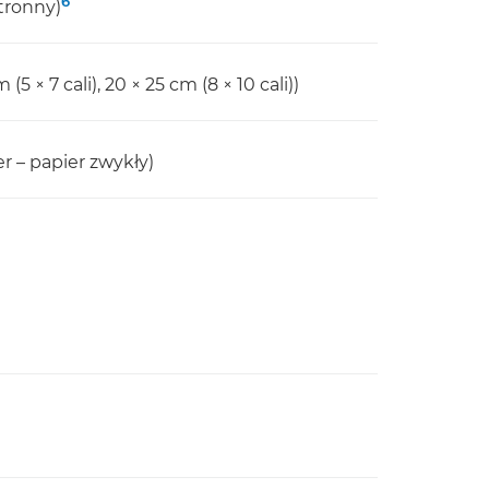
6
tronny)
 (5 × 7 cali), 20 × 25 cm (8 × 10 cali))
 – papier zwykły)