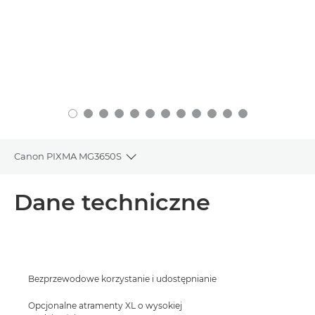
Canon PIXMA MG3650S
Toggle breadcrumbs
Wprowadzenie
Dane techniczne
Dane techniczne
Pomoc techniczna
Bezprzewodowe korzystanie i udostępnianie
KUP ATRAMENT
Opcjonalne atramenty XL o wysokiej