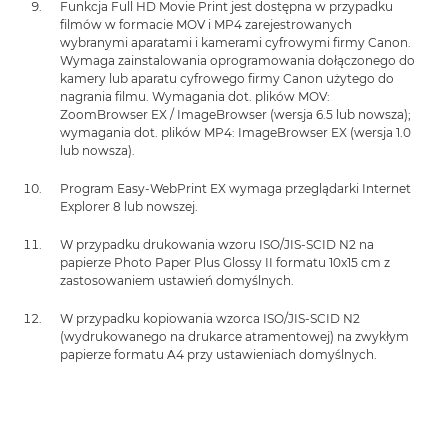
Funkcja Full HD Movie Print jest dostępna w przypadku
filmów w formacie MOV i MP4 zarejestrowanych
wybranymi aparatami i kamerami cyfrowymi firmy Canon.
Wymaga zainstalowania oprogramowania dołączonego do
kamery lub aparatu cyfrowego firmy Canon użytego do
nagrania filmu. Wymagania dot. plików MOV:
ZoomBrowser EX / ImageBrowser (wersja 6.5 lub nowsza);
wymagania dot. plików MP4: ImageBrowser EX (wersja 1.0
lub nowsza).
Program Easy-WebPrint EX wymaga przeglądarki Internet
Explorer 8 lub nowszej.
W przypadku drukowania wzoru ISO/JIS-SCID N2 na
papierze Photo Paper Plus Glossy II formatu 10x15 cm z
zastosowaniem ustawień domyślnych.
W przypadku kopiowania wzorca ISO/JIS-SCID N2
(wydrukowanego na drukarce atramentowej) na zwykłym
papierze formatu A4 przy ustawieniach domyślnych.