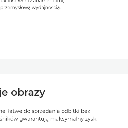
rukarka A3 z 12 atramentami,
ę przemysłową wydajnością.
je obrazy
e, łatwe do sprzedania odbitki bez
nośników gwarantują maksymalny zysk.