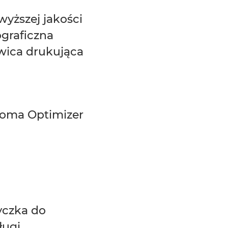
wyższej jakości
ograficzna
wica drukująca
oma Optimizer
czka do
ługi