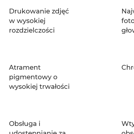
Drukowanie zdjęć
Naj
w wysokiej
fot
rozdzielczości
gło
Atrament
Chr
pigmentowy o
wysokiej trwałości
Obsługa i
Wty
udostępnianie za
obs