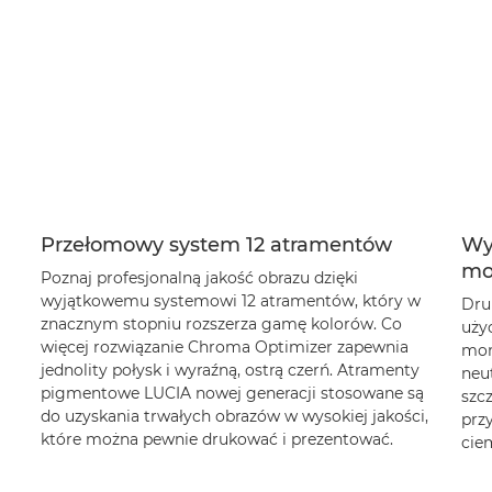
Przełomowy system 12 atramentów
Wys
mo
Poznaj profesjonalną jakość obrazu dzięki
wyjątkowemu systemowi 12 atramentów, który w
Druk
znacznym stopniu rozszerza gamę kolorów. Co
uży
więcej rozwiązanie Chroma Optimizer zapewnia
mon
jednolity połysk i wyraźną, ostrą czerń. Atramenty
neu
pigmentowe LUCIA nowej generacji stosowane są
szcz
do uzyskania trwałych obrazów w wysokiej jakości,
prz
które można pewnie drukować i prezentować.
cie