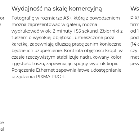
Wydajność na skalę komercyjną
Ws
lor
Fotografię w rozmiarze A3+, którą z powodzeniem
PIX
e
można zaprezentować w galerii, można
fir
wydrukować w ok. 2 minuty i 55 sekund. Zbiorniki z
od 1
tuszem o wysokiej objętości, umieszczone poza
pod
karetką, zapewniają dłuższą pracę zanim konieczne
(14 
będzie ich uzupełnienie. Kontrola objętości kropli w
czy 
czasie rzeczywistym stabilizuje nadrukowany kolor
mat
i gęstość tuszu, zapewniając spójny wydruk kopii.
pew
Połączenie Ethernet zapewnia łatwe udostępnianie
urządzenia PIXMA PRO-1.
be
al