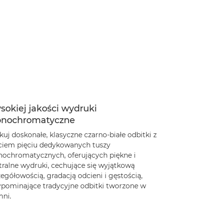
okiej jakości wydruki
nochromatyczne
uj doskonałe, klasyczne czarno-białe odbitki z
ciem pięciu dedykowanych tuszy
ochromatycznych, oferujących piękne i
tralne wydruki, cechujące się wyjątkową
egółowością, gradacją odcieni i gęstością,
ypominające tradycyjne odbitki tworzone w
mni.