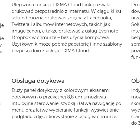
Ulepszona funkcja PIXMA Cloud Link pozwala
Dru
drukować bezpośrednio z Internetu. W ciągu kilku
dow
sekund można drukować zdjęcia z Facebooka,
urz
Twittera i albumów internetowych, takich jak
Sol
je
image.canon, a także drukować z usług Evernote i
int
Dropbox w chmurze – bez użycia komputera.
bez
ie
Użytkownik może pobrać papeterię i inne szablony
spra
w
bezpośrednio z usługi PIXMA Cloud.
poz
 i
funk
Obsługa dotykowa
Ob
y
Duży panel dotykowy z kolorowym ekranem
Ind
dotykowym o przekątnej 8,8 cm umożliwia
moż
.
intuicyjne sterowanie, szybką i łatwą nawigację po
sko
menu oraz łatwe wybieranie funkcji, wyświetlanie
wyd
podglądu zdjęć i korzystanie z usług w chmurze.
sta
do 