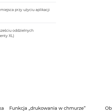
iejsca przy użyciu aplikacji
sześciu oddzielnych
enty XL)
ka
Funkcja „drukowania w chmurze”
Ob