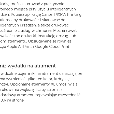
karką można sterować z praktycznie
olnego miejsca przy użyciu inteligentnych
ądzeń. Pobierz aplikację Canon PIXMA Printing
utions, aby drukować z i skanować do
eligentnych urządzeń, a także drukować
pośrednio z usług w chmurze. Można nawet
wdzać stan drukarki, instrukcję obsługi lub
iom atramentu. Obsługiwane są również
cje Apple AirPrint i Google Cloud Print.
niż wydatki na atrament
ywidualne pojemniki na atrament oznaczają, że
na wymieniać tylko ten kolor, który się
ńczył. Opcjonalne atramenty XL umożliwiają
rukowanie większej liczby stron niż
ndardowy atrament, zapewniając oszczędność
30% na stronę.