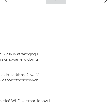
1
/
3
 klasy w atrakcyjnej i
e i skanowanie w domu
e drukarki: możliwość
ów społecznościowych i
 sieć Wi-Fi ze smartfonów i