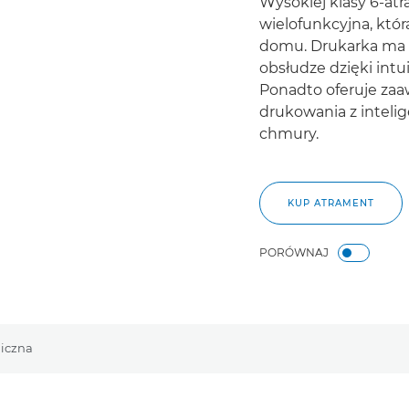
Wysokiej klasy 6-at
wielofunkcyjna, któ
domu. Drukarka ma s
obsłudze dzięki in
Ponadto oferuje za
drukowania z inteli
chmury.
KUP ATRAMENT
PORÓWNAJ
iczna