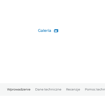
Galeria

Wprowadzenie
Dane techniczne
Recenzje
Pomoc techn