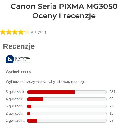
Canon Seria PIXMA MG3050
Oceny i recenzje
4.1
(471)
4.1
na
5
gwiazdek.
471
Recenzji