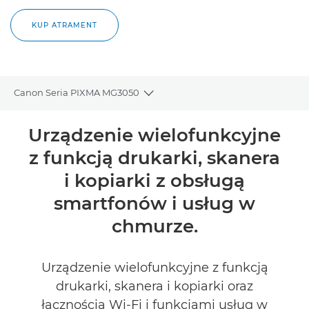
KUP ATRAMENT
Canon Seria PIXMA MG3050
Toggle breadcrumbs
Wprowadzenie
Urządzenie wielofunkcyjne
z funkcją drukarki, skanera
Dane techniczne
i kopiarki z obsługą
Recenzje
smartfonów i usług w
chmurze.
Pomoc techniczna
KUP ATRAMENT
Urządzenie wielofunkcyjne z funkcją
drukarki, skanera i kopiarki oraz
łącznością Wi-Fi i funkcjami usług w