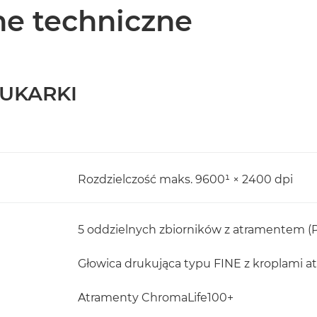
e techniczne
UKARKI
Rozdzielczość maks. 9600¹ × 2400 dpi
5 oddzielnych zbiorników z atramentem (PG
Głowica drukująca typu FINE z kroplami atr
Atramenty ChromaLife100+