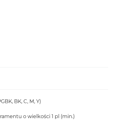
BK, BK, C, M, Y)
amentu o wielkości 1 pl (min.)