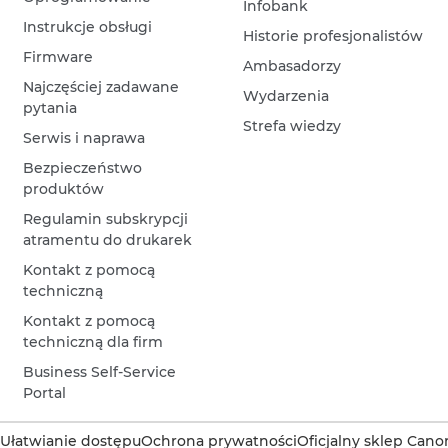
Infobank
Instrukcje obsługi
Historie profesjonalistów
Firmware
Ambasadorzy
Najczęściej zadawane
Wydarzenia
pytania
Strefa wiedzy
Serwis i naprawa
Bezpieczeństwo
produktów
Regulamin subskrypcji
atramentu do drukarek
Kontakt z pomocą
techniczną
Kontakt z pomocą
techniczną dla firm
Business Self-Service
Portal
Ułatwianie dostępu
Ochrona prywatności
Oficjalny sklep Cano