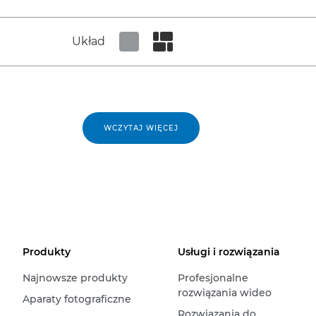
Układ
Set tiled view
Set masonry view
WCZYTAJ WIĘCEJ
Produkty
Usługi i rozwiązania
Najnowsze produkty
Profesjonalne
rozwiązania wideo
Aparaty fotograficzne
Rozwiązania do