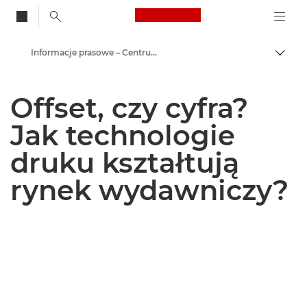
Canon Logo, back to
Informacje prasowe – Centrum Prasowe Canon
Przeł
Canon
Offset, czy cyfra?
Centrum prasowe
Jak technologie
druku kształtują
rynek wydawniczy?