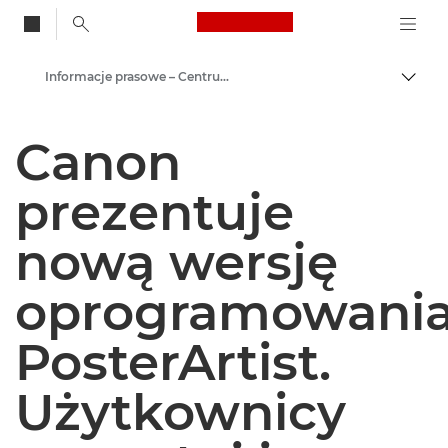
Canon Logo, back to
Informacje prasowe – Centrum Prasowe Canon
Przeł
Canon
Canon
Centrum prasowe
prezentuje
nową wersję
oprogramowani
PosterArtist.
Użytkownicy