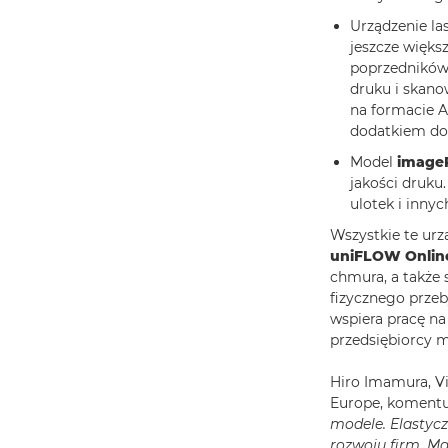
Urządzenie l
jeszcze więk
poprzedników
druku i skan
na formacie A
dodatkiem do
Model
image
jakości druku
ulotek i inn
Wszystkie te ur
uniFLOW Onlin
chmura, a także 
fizycznego prze
wspiera pracę n
przedsiębiorcy m
Hiro Imamura, Vi
Europe, komentuj
modele. Elastycz
rozwoju firm. Ma