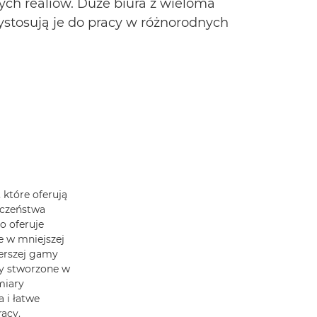
zych realiów. Duże biura z wieloma
zystosują je do pracy w różnorodnych
, które oferują
eczeństwa
o oferuje
e w mniejszej
erszej gamy
ły stworzone w
zmiary
a i łatwe
acy.