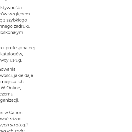
uktywność i
iarów względem
 z szybkiego
onnego zadruku
 doskonałym
 i profesjonalnej
 katalogów,
wcy usług.
nowania
ości, jakie daje
 miejsca ich
OW Online,
i czemu
anizacji.
ons w Canon
ować różne
ych strategii
ia ich stylu