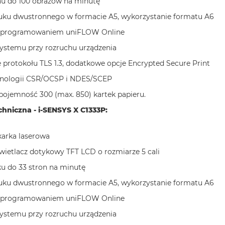
nu do 100 obrazów na minutę
uku dwustronnego w formacie A5, wykorzystanie formatu A6
 oprogramowaniem uniFLOW Online
ystemu przy rozruchu urządzenia
 protokołu TLS 1.3, dodatkowe opcje Encrypted Secure Print
hnologii CSR/OCSP i NDES/SCEP
ojemność 300 (max. 850) kartek papieru.
chniczna - i-SENSYS X C1333P:
karka laserowa
ietlacz dotykowy TFT LCD o rozmiarze 5 cali
u do 33 stron na minutę
uku dwustronnego w formacie A5, wykorzystanie formatu A6
 oprogramowaniem uniFLOW Online
ystemu przy rozruchu urządzenia