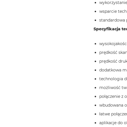
wykorzystanie
wsparcie tec
standardowa p
Specyfikacja t
wysokojakoś
prędkość ska
prędkość druk
dodatkowa mo
technologia 
możliwość two
połączenie z
wbudowana oś
łatwe połącze
aplikacje do o