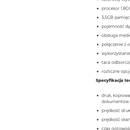
procesor 1.8G
3,5GB pamięc
pojemność dy
obsługa medi
połączenie z
wykorzystanie
taca odbiorcz
rozliczne opc
Specyfikacja t
druk, kopiowa
dokumentów
prędkość druk
prędkość ska
czas gotowośc