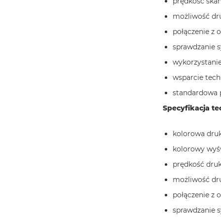
prędkość ska
możliwość dr
połączenie z
sprawdzanie s
wykorzystanie
wsparcie tec
standardowa p
Specyfikacja te
kolorowa dru
kolorowy wyśw
prędkość druk
możliwość dr
połączenie z
sprawdzanie s