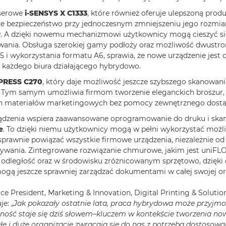
aserowe
i-SENSYS X C1333
, które również oferuje ulepszoną prod
sze bezpieczeństwo przy jednoczesnym zmniejszeniu jego rozm
. A dzięki nowemu mechanizmowi użytkownicy mogą cieszyć się
owania. Obsługa szerokiej gamy podłoży oraz możliwość dwustr
5 i wykorzystania formatu A6, sprawia, że nowe urządzenie jest
 każdego biura działającego hybrydowo.
PRESS C270
, który daje możliwość jeszcze szybszego skanowania
. Tym samym umożliwia firmom tworzenie eleganckich broszur,
ych materiałów marketingowych bez pomocy zewnętrznego dosta
ządzenia wspiera zaawansowane oprogramowanie do druku i ska
e
. To dzięki niemu użytkownicy mogą w pełni wykorzystać możliw
sprawnie powiązać wszystkie firmowe urządzenia, niezależnie od
bywania. Zintegrowane rozwiązanie chmurowe, jakim jest uniFL
a odległość oraz w środowisku zróżnicowanym sprzętowo, dzięk
ogą jeszcze sprawniej zarządzać dokumentami w całej swojej org
ce President, Marketing & Innovation, Digital Printing & Soluti
e: „
Jak pokazały ostatnie lata, praca hybrydowa może przyjm
ność staje się dziś słowem–kluczem w kontekście tworzenia now
łe i duże organizacje zwracają się do nas z potrzebą dostosowan