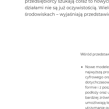
przedsiębiorcy szukają coraz to nowyc
działami nie są już oczywistością. Wie
środowiskach – wyjaśniają przedstawi
Wśród przedstawi
Nowe model
najwyższą pro
cyfrowego ora
dotychczasowe
formie i z p
podłoży oraz 
bardziej zró
umożliwiają ła
utrzymanie g