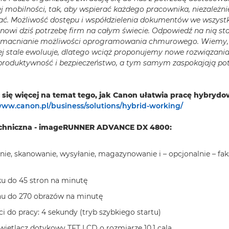
j mobilności, tak, aby wspierać każdego pracownika, niezależnie
ać. Możliwość dostępu i współdzielenia dokumentów we wszyst
anowi dziś potrzebę firm na całym świecie. Odpowiedź na nią st
 wzmacnianie możliwości oprogramowania chmurowego. Wiemy,
j stale ewoluuje, dlatego wciąż proponujemy nowe rozwiązania,
ą produktywność i bezpieczeństwo, a tym samym zaspokajają po
 się więcej na temat tego, jak Canon ułatwia pracę hybryd
www.canon.pl/business/solutions/hybrid-working/
echniczna - imageRUNNER ADVANCE DX 4800:
nie, skanowanie, wysyłanie, magazynowanie i – opcjonalnie – fa
u do 45 stron na minutę
nu do 270 obrazów na minutę
i do pracy: 4 sekundy (tryb szybkiego startu)
ietlacz dotykowy TFT LCD o rozmiarze 10,1 cala