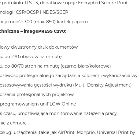
 protokołu TLS 1.3, dodatkowe opcje Encrypted Secure Print
hnologii CSR/OCSP i NDES/SCEP
ojemność 300 (max. 850) kartek papieru.
echniczna – imagePRESS C270:
ciowy dwustronny druk dokumentów
nu do 270 obrazów na minutę
u do 80/70 stron na minutę (czarno-białe/kolorowe)
żliwość profesjonalnego zarządzania kolorem i wykańczania 
dostosowywania gęstości wydruku (Multi-Density Adjustment)
rzenia profesjonalnych projektów
 oprogramowaniem uniFLOW Online
 czasu, umożliwiająca monitorowanie natężenia pracy
nie z chmurą
bsługi urządzenia, takie jak AirPrint, Monprio, Universal Print by