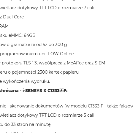
ietlacz dotykowy TFT LCD o rozmiarze 7 cali
z Dual Core
 RAM
ysku eMMC: 64GB
ów o gramaturze od 52 do 300 g
 oprogramowaniem uniFLOW Online
 protokołu TLS 1.3, współpraca z McAffee oraz SIEM
ieru o pojemności 2300 kartek papieru
je wykończenia wydruku.
hniczna - i-SENSYS X C1333i/iF:
nie i skanowanie dokumentów (w modelu C1333iF - także faksow
ietlacz dotykowy TFT LCD o rozmiarze 5 cali
u do 33 stron na minutę