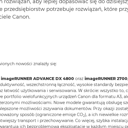
h rozwiązań, aby lepiej dopasować się do dzisiejs
le przedsiębiorstw potrzebuje rozwiązań, które pr
ciele Canon.
onych nowości znalazły się:
e
imageRUNNER ADVANCE DX 4800
oraz
imageRUNNER 2700
duktywność, wszechstronną łączność, wysokie standardy bezpi
z łatwość użytkowania i serwisowania. W skrócie: wszystko to, c
 portfolio wielofunkcyjnych urządzeń Canon dla formatu A3, al
oszerzonymi możliwościami. Nowe modele gwarantują obsługę sz
ulepszone możliwości zszywania dokumentów. Przy okazji zosta
wnoważony sposób (ograniczone emisje CO
), a ich niewielkie ro
2
twiejszy transport i przechowywanie. Co więcej, szybka instalacj
warantują ich bezproblemową eksploatację w każdym miejscu pr