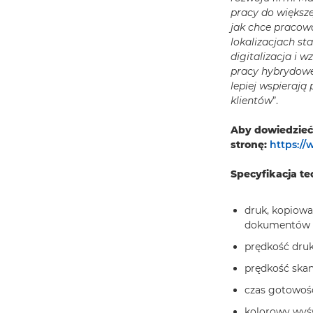
pracy do większe
jak chce pracow
lokalizacjach st
digitalizacja i
pracy hybrydowe
lepiej wspieraj
klientów
”.
Aby dowiedzieć
stronę:
https://
Specyfikacja t
druk, kopiowa
dokumentów
prędkość druk
prędkość ska
czas gotowośc
kolorowy wyśw