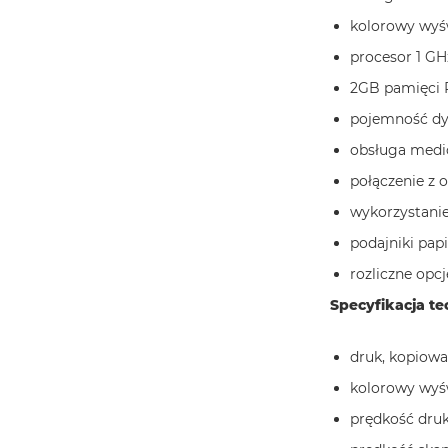
kolorowy wyśw
procesor 1 GH
2GB pamięci
pojemność d
obsługa medi
połączenie z
wykorzystanie
podajniki pap
rozliczne opc
Specyfikacja tec
druk, kopiowa
kolorowy wyśw
prędkość druk