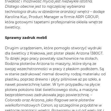
trwałość i możliwość mycia jest niezwykle istotna.
Dlatego obecnie jest to najczęściej wybierana
technologia druku w dziedzinie aranżacji wnętrz
– dodaje
Karolina Kuc, Product Manager w firmie ARPI GROUP,
która gotowymi tapetami profesjonalnie okleiła wnętrze
świetlicy.
Sprawny zadruk mebli
Drugim urządzeniem, które pomogło stworzyć wydruki
dla świetlicy z Krakowa, jest ploter płaski Arizona 1380GT.
To dzięki jego pracy powstały szachownice na stołach.
Rodzina ploterów Arizona to maszyny, które słyną ze
swojej wszechstronności w pracy z płaskim podłożem. Są
w stanie zadrukować niemal dowolny rodzaj materiału: od
plastiku, poprzez drewno i płyty pilśniowe aż po szkło, a
nawet powierzchnię luster. W tym przypadku na płycie
plotera położono blat świetlicowego stołu, a maszyna
bezproblemowo zadrukowała jego powierzchnię. –
Colorado oraz Arizona, jako flagowe serie ploterów
wielkoformatowych Canon, są szczególnie przydatne w
sektorze aranżacji wnętrz. Rozwijamy je już od wielu lat i