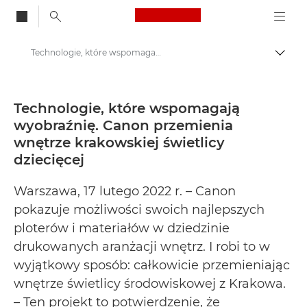
Canon Logo, back to
Technologie, które wspomagają wyobraźnię. Canon przemienia wnętrze krakowskiej świetlicy dziecięcej - Centrum prasowe firmy Canon
Przeł
Canon
Centrum prasowe
Technologie, które wspomagają
wyobraźnię. Canon przemienia
Informacje prasowe – Centrum Prasowe Canon
wnętrze krakowskiej świetlicy
dziecięcej
Warszawa, 17 lutego 2022 r. – Canon
pokazuje możliwości swoich najlepszych
ploterów i materiałów w dziedzinie
drukowanych aranżacji wnętrz. I robi to w
wyjątkowy sposób: całkowicie przemieniając
wnętrze świetlicy środowiskowej z Krakowa.
– Ten projekt to potwierdzenie, że