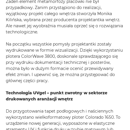
Żaden element metamorfozy placówki nie był
przypadkowy. Zanim przystąpiono do realizacji,
wyjątkowy projekt całego wnętrza stworzyła Monika
Kilińska, wybrana przez producenta projektantka wnętrz.
Ale nawet jej wyobraźnia musiała oprzeć się o rozwiązania
technologiczne.
Na początku wszystkie pomysły projektantki zostały
wydrukowane w formie wizualizacji. Dzięki wykorzystaniu
plotera ColorWave 3800, doskonale sprawdzającego się
przy wydruku dokumentacji technicznej i posterów,
można było w dużym formacie ocenić przewidywany
efekt zmian. I upewnić się, że można przystępować do
głównej części pracy.
Technologia UVgel – punkt zwrotny w sektorze
drukowanych aranżacji wnętrz
Do przygotowania tapet podłogowych i naściennych
wykorzystano wielkoformatowy ploter Colorado 1650. To
urządzenie nowej generacji, wyposażone w elastyczne
atramenty UV i funkcję druku w trybie matowym lub