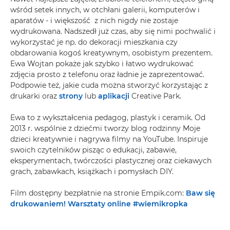
wśród setek innych, w otchłani galerii, komputerów i
aparatów - i większość z nich nigdy nie zostaje
wydrukowana. Nadszedł już czas, aby się nimi pochwalić i
wykorzystać je np. do dekoracji mieszkania czy
obdarowania kogoś kreatywnym, osobistym prezentem.
Ewa Wojtan pokaże jak szybko i łatwo wydrukować
zdjęcia prosto z telefonu oraz ładnie je zaprezentować.
Podpowie też, jakie cuda można stworzyć korzystając z
drukarki oraz
strony
lub
aplikacji
Creative Park.
Ewa to z wykształcenia pedagog, plastyk i ceramik. Od
2013 r. wspólnie z dziećmi tworzy blog rodzinny Moje
dzieci kreatywnie i nagrywa filmy na YouTube. Inspiruje
swoich czytelników pisząc o edukacji, zabawie,
eksperymentach, twórczości plastycznej oraz ciekawych
grach, zabawkach, książkach i pomysłach DIY.
Film dostępny bezpłatnie na stronie Empik.com:
Baw się
drukowaniem! Warsztaty online #wiemikropka