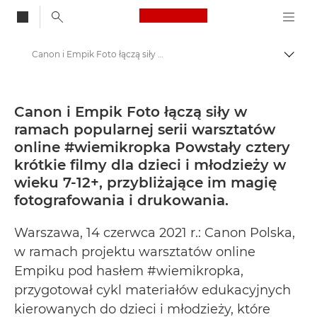
Canon Logo, back to
Canon i Empik Foto łączą siły w ramach popularnej serii warsztatów online #wiemikropka Powstały cztery krótkie filmy dla dzieci i młodzieży w wieku 7-12+, przybliżające im magię fotografowania i drukowania. - Centrum prasowe firmy Canon
Przeł
Canon
Centrum prasowe
Canon i Empik Foto łączą siły w
ramach popularnej serii warsztatów
Informacje prasowe – Centrum Prasowe Canon
online #wiemikropka Powstały cztery
krótkie filmy dla dzieci i młodzieży w
wieku 7-12+, przybliżające im magię
fotografowania i drukowania.
Warszawa, 14 czerwca 2021 r.: Canon Polska,
w ramach projektu warsztatów online
Empiku pod hasłem #wiemikropka,
przygotował cykl materiałów edukacyjnych
kierowanych do dzieci i młodzieży, które