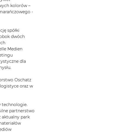
owych kolorów –
pomarańczowego -
cję spółki
D obok dwóch
ych
elle Medien
etingu
ystyczne dla
emysłu.
iorstwo Oschatz
 logistyce oraz w
 technologie.
silne partnerstwo
z aktualny park
materiałów
mediów