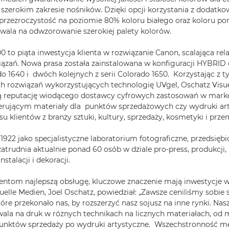
zerokim zakresie nośników. Dzięki opcji korzystania z dodatk
eprzezroczystość na poziomie 80% koloru białego oraz koloru 
wala na odwzorowanie szerokiej palety kolorów.
 to piąta inwestycja klienta w rozwiązanie Canon, scalająca rela
iązań. Nowa prasa została zainstalowana w konfiguracji HYBRI
o 1640 i dwóch kolejnych z serii Colorado 1650. Korzystając z t
 rozwiązań wykorzystujących technologię UVgel, Oschatz Visu
 reputację wiodącego dostawcy cyfrowych zastosowań w mark
rującym materiały dla punktów sprzedażowych czy wydruki art
su klientów z branży sztuki, kultury, sprzedaży, kosmetyki i prz
1922 jako specjalistyczne laboratorium fotograficzne, przedsięb
zatrudnia aktualnie ponad 60 osób w dziale pro-press, produkcji,
nstalacji i dekoracji.
entom najlepszą obsługę, kluczowe znaczenie mają inwestycje w
elle Medien, Joel Oschatz, powiedział: „Zawsze ceniliśmy sobie 
tóre przekonało nas, by rozszerzyć nasz sojusz na inne rynki. Nas
la na druk w różnych technikach na licznych materiałach, od 
punktów sprzedaży po wydruki artystyczne. Wszechstronność 