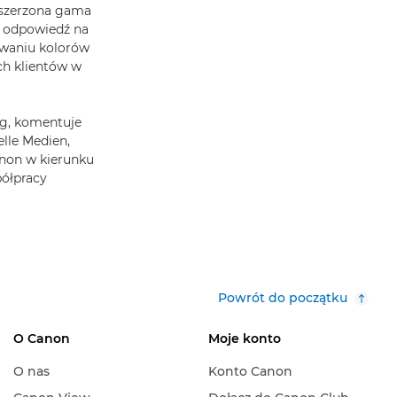
zszerzona gama
a odpowiedź na
owaniu kolorów
ch klientów w
ng, komentuje
lle Medien,
anon w kierunku
półpracy
Powrót do początku
O Canon
Moje konto
O nas
Konto Canon