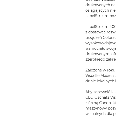
drukowanych na s
osiągających ni
LabelStream poz
LabelStream 4000
z dostawcą rozw
urządzeń Colorad
wysokowydajnych
wzmocniło swoją
drukowanym, ofe
szerokiego zakre
Założone w roku 
Visuelle Medien 
dziale lokalnych i
Aby zapewnić kli
CEO Oschatz Visu
z firmą Canon, k
maszynowy pozwa
wizualnych dla 