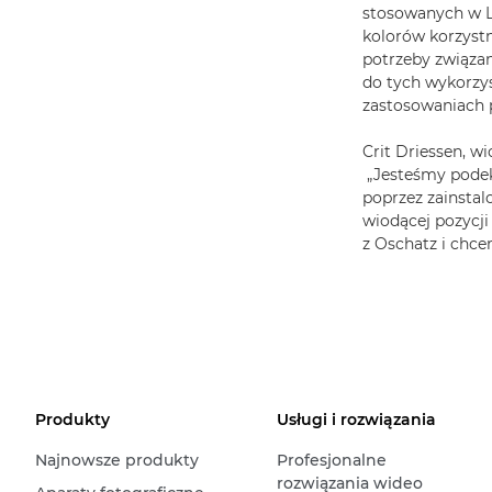
stosowanych w 
kolorów korzystn
potrzeby związan
do tych wykorzy
zastosowaniach 
Crit Driessen, w
„Jesteśmy podek
poprzez zainstal
wiodącej pozycj
z Oschatz i chc
Produkty
Usługi i rozwiązania
Najnowsze produkty
Profesjonalne
rozwiązania wideo