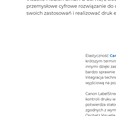
przemysłowe cyfrowe rozwiązanie do d
swoich zastosowań i realizować druk et
Elastyczność
Ca
krótszym termin
innymi dzięki z
bardzo sprawnie 
Integracja tech
wyjściową na po
Canon LabelStrea
kontroli druku 
potwierdza stało
zgodnych z wyma
Oschatz Visuelle