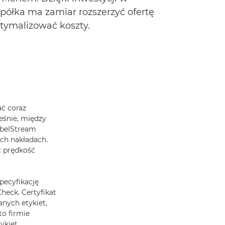
półka ma zamiar rozszerzyć ofertę
ptymalizować koszty.
ać coraz
eśnie, między
abelStream
ych nakładach.
ć prędkość
pecyfikację
heck. Certyfikat
anych etykiet,
o firmie
ykiet