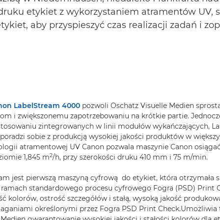
ruku etykiet z wykorzystaniem atramentów UV, s
ykiet, aby przyspieszyć czas realizacji zadań i zo
non LabelStream 4000
pozwoli Oschatz Visuelle Medien sprost
om i zwiększonemu zapotrzebowaniu na krótkie partie. Jednocz
astosowaniu zintegrowanych w linii modułów wykańczających, L
poradzi sobie z produkcją wysokiej jakości produktów w większ
nologii atramentowej UV Canon pozwala maszynie Canon osiąga
2
ziomie 1,845 m
/h, przy szerokości druku 410 mm i 75 m/min.
m jest pierwszą maszyną cyfrową do etykiet, która otrzymała s
w ramach standardowego procesu cyfrowego Fogra (PSD) Print C
ść kolorów, ostrość szczegółów i stałą, wysoką jakość produkow
ganiami określonymi przez Fogra PSD Print Check.Umożliwia t
 Medien gwarantowanie wysokiej jakości i stałości kolorów dla et