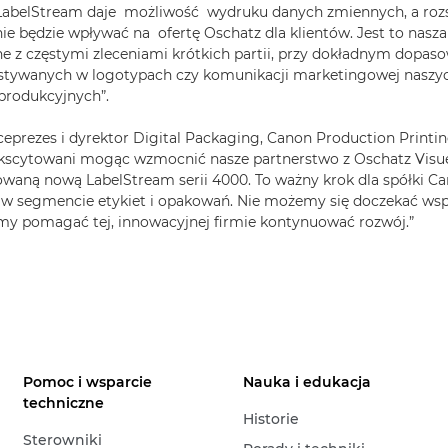
LabelStream daje możliwość wydruku danych zmiennych, a ro
ie będzie wpływać na ofertę Oschatz dla klientów. Jest to nasz
e z częstymi zleceniami krótkich partii, przy dokładnym dopas
stywanych w logotypach czy komunikacji marketingowej naszy
produkcyjnych”.
iceprezes i dyrektor Digital Packaging, Canon Production Printi
scytowani mogąc wzmocnić nasze partnerstwo z Oschatz Visue
owaną nową LabelStream serii 4000. To ważny krok dla spółki C
i w segmencie etykiet i opakowań. Nie możemy się doczekać ws
emy pomagać tej, innowacyjnej firmie kontynuować rozwój.”
Pomoc i wsparcie
Nauka i edukacja
techniczne
Historie
Sterowniki