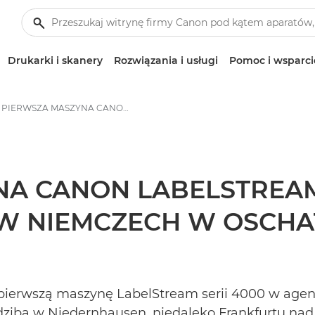
Drukarki i skanery
Rozwiązania i usługi
Pomoc i wsparci
PIERWSZA MASZYNA CANON LABELSTREAM SERII 4000 ZAINSTALOWANA W NIEMCZECH W OSCHATZ VISUELLE MEDIEN - Centrum prasowe firmy Canon
A CANON LABELSTREAM 
W NIEMCZECH W OSCHAT
pierwszą maszynę LabelStream serii 4000 w agen
dzibą w Niedernhausen, niedaleko Frankfurtu nad