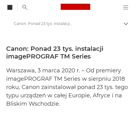
Canon Logo, back to
Canon: Ponad 23 tys. instalacji imagePROGRAF TM Series - Centrum prasowe firmy Canon
Przeł
Canon
Centrum prasowe
Canon: Ponad 23 tys. instalacji
imagePROGRAF TM Series
Informacje prasowe – Centrum Prasowe Canon
Warszawa, 3 marca 2020 r. – Od premiery
imagePROGRAF TM Series w sierpniu 2018
roku, Canon zainstalował ponad 23 tys. tego
typu urządzeń w całej Europie, Afryce i na
Bliskim Wschodzie.