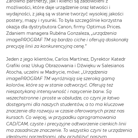
Zarówno partnerzy, jak i klienci są zadowoleni z
możliwości, które daje urządzenie oraz łatwości i
wydajności, z jaką są w stanie tworzyć wysokiej jakości
postery, mapy i rysunki. To była szczególnie korzystna
okazja dla dystrybutora Canon, firmy Optimus Prices.
Zdaniem managera Rubéna Gonzaleza,
„urządzenia
imagePROGRAF TM są bardzo ciche i oferują doskonałą
precyzję linii za konkurencyjną cenę.”
Jeden z jego klientów, Carlos Martínez, Dyrektor Katedr
Grafiki oraz Usług Obrazowania i Dźwięku w Salesianos
Atocha, uczelni w Madrycie, mówi:
„Urządzenia
imagePROGRAF TM wyróżniają się szeroką gamą
kolorów, które są w stanie odtworzyć. Oferują też
niespotykaną intensywność i nasycenie barw. Są
wszechstronne i proste w obsłudze, co czyni je łatwo
dostępnymi dla naszych studentów, a to ma kluczowe
znaczenie dla rozwoju w czasie oferowanych przez nas
kursach. Co więcej, w przypadku oprogramowania
CAD/CAM, czyste i precyzyjne odtworzenie cienkich linii
ma zasadnicze znaczenie. To wszystko czyni te urządzenia
idealnymi narzędziami, aby przybliżyć naszym