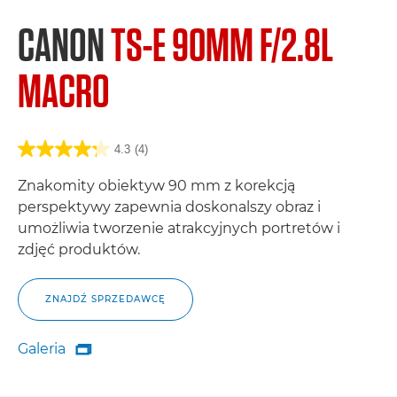
CANON
TS-E 90MM F/2.8L
MACRO
4.3
(4)
Znakomity obiektyw 90 mm z korekcją
perspektywy zapewnia doskonalszy obraz i
umożliwia tworzenie atrakcyjnych portretów i
zdjęć produktów.
ZNAJDŹ SPRZEDAWCĘ
Galeria

Galeria