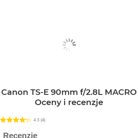
Canon TS-E 90mm f/2.8L MACRO
Oceny i recenzje
4.3
(4)
4.3
na
5