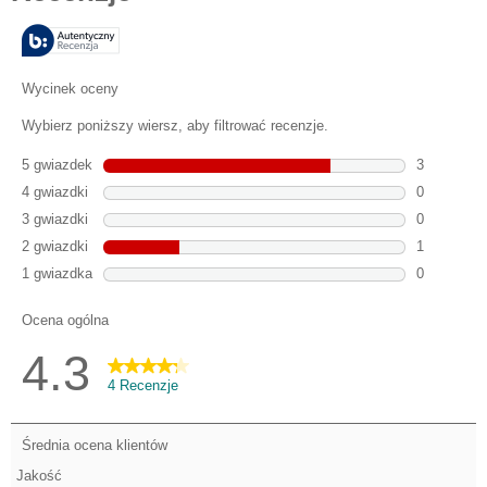
gwiazdek.
4
Recenzji