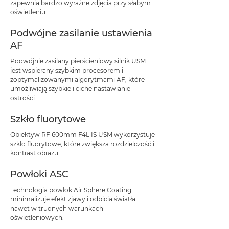
zapewnia bardzo wyraźne zdjęcia przy słabym
oświetleniu.
Podwójne zasilanie ustawienia
AF
Podwójnie zasilany pierścieniowy silnik USM
jest wspierany szybkim procesorem i
zoptymalizowanymi algorytmami AF, które
umożliwiają szybkie i ciche nastawianie
ostrości.
Szkło fluorytowe
Obiektyw RF 600mm F4L IS USM wykorzystuje
szkło fluorytowe, które zwiększa rozdzielczość i
kontrast obrazu.
Powłoki ASC
Technologia powłok Air Sphere Coating
minimalizuje efekt zjawy i odbicia światła
nawet w trudnych warunkach
oświetleniowych.