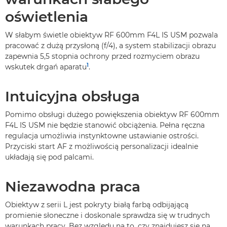
oświetlenia
W słabym świetle obiektyw RF 600mm F4L IS USM pozwala
pracować z dużą przysłoną (f/4), a system stabilizacji obrazu
zapewnia 5,5 stopnia ochrony przed rozmyciem obrazu
1
wskutek drgań aparatu
.
Intuicyjna obsługa
Pomimo obsługi dużego powiększenia obiektyw RF 600mm
F4L IS USM nie będzie stanowić obciążenia. Pełna ręczna
regulacja umożliwia instynktowne ustawianie ostrości.
Przyciski start AF z możliwością personalizacji idealnie
układają się pod palcami.
Niezawodna praca
Obiektyw z serii L jest pokryty białą farbą odbijającą
promienie słoneczne i doskonale sprawdza się w trudnych
warunkach pracy. Bez względu na to, czy znajdujesz się na