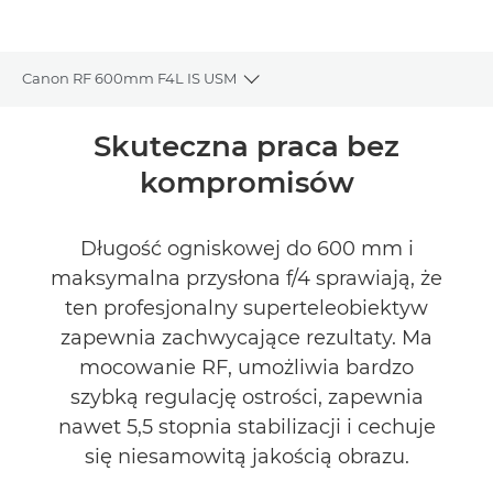
Canon RF 600mm F4L IS USM
Toggle breadcrumbs
Wprowadzenie
Skuteczna praca bez
kompromisów
Dane techniczne
Recenzje
Długość ogniskowej do 600 mm i
maksymalna przysłona f/4 sprawiają, że
Pomoc techniczna
ten profesjonalny superteleobiektyw
zapewnia zachwycające rezultaty. Ma
mocowanie RF, umożliwia bardzo
szybką regulację ostrości, zapewnia
nawet 5,5 stopnia stabilizacji i cechuje
się niesamowitą jakością obrazu.