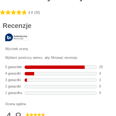
4.8
(30)
4.8
na
5
gwiazdek.
30
Recenzji