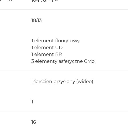
104°, 81°, 114°
18/13
1 element fluorytowy
1 element UD
1 element BR
3 elementy asferyczne GMo
Pierścień przysłony (wideo)
11
16