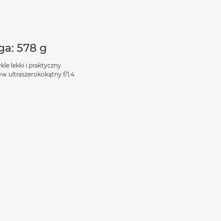
a: 578 g
le lekki i praktyczny
yw ultraszerokokątny f/1,4