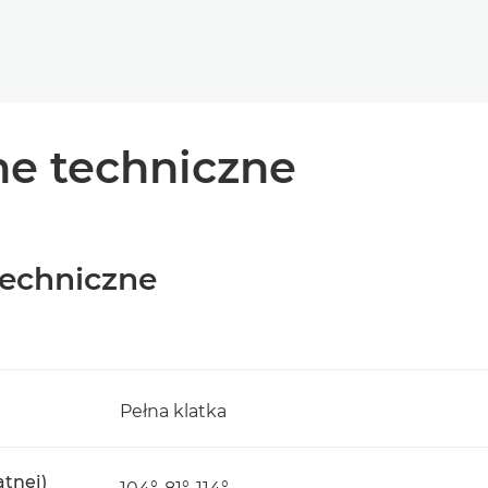
e techniczne
techniczne
Pełna klatka
ątnej)