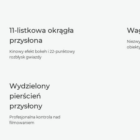
11-listkowa okrągła
Wag
przysłona
Niezwyk
obiekt
Kinowy efekt bokeh i 22-punktowy
rozbłysk gwiazdy
Wydzielony
pierścień
przysłony
Profesjonalna kontrola nad
filmowaniem