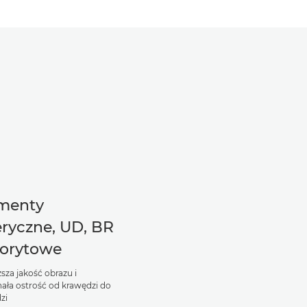
menty
eryczne, UD, BR
luorytowe
sza jakość obrazu i
ała ostrość od krawędzi do
zi