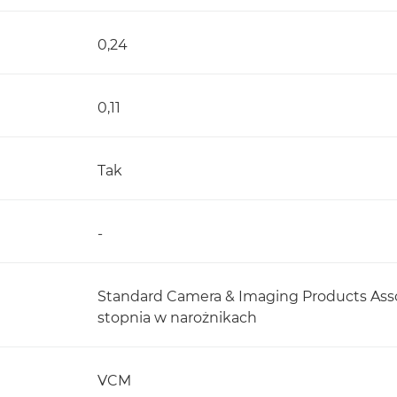
0,24
0,11
Tak
-
Standard Camera & Imaging Products Associ
stopnia w narożnikach
VCM