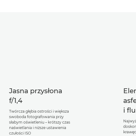
Jasna przysłona
Ele
f/1,4
asf
i f
Twórcza głębia ostrości i większa
swoboda fotografowania przy
Najwyż
słabym oświetleniu – krótszy czas
doskon
naświetlania i niższe ustawienia
krawęd
czułości ISO