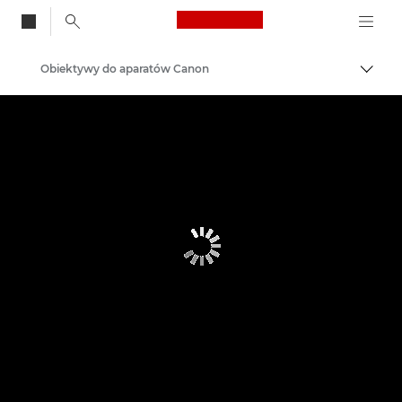
Canon Logo, back to
Obiektywy do aparatów Canon
Przeł
Canon