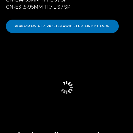
CN-E31.5-95MM T1.7 L S / SP
POROZMAWIAJ Z PRZEDSTAWICIELEM FIRMY CANON