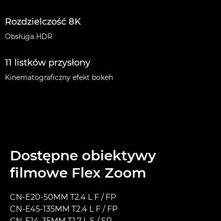
Rozdzielczość 8K
Obsługa HDR
11 listków przysłony
Kinematograficzny efekt bokeh
Dostępne obiektywy
filmowe Flex Zoom
CN-E20-50MM T2.4 L F / FP
CN-E45-135MM T2.4 L F / FP
CN-E14-35MM T1.7 L S / SP