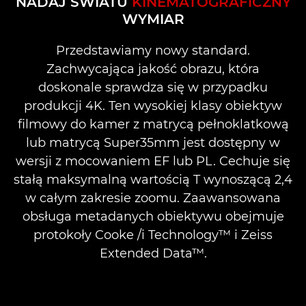
NADAJ ŚWIATU
KINEMATOGRAFICZNY
WYMIAR
KORZYŚCI
Przedstawiamy nowy standard.
ELASTYCZNY ZAKRES ZOOMU
Zachwycająca jakość obrazu, która
doskonale sprawdza się w przypadku
produkcji 4K. Ten wysokiej klasy obiektyw
filmowy do kamer z matrycą pełnoklatkową
lub matrycą Super35mm jest dostępny w
wersji z mocowaniem EF lub PL. Cechuje się
stałą maksymalną wartością T wynoszącą 2,4
w całym zakresie zoomu. Zaawansowana
obsługa metadanych obiektywu obejmuje
protokoły Cooke /i Technology™ i Zeiss
Extended Data™.