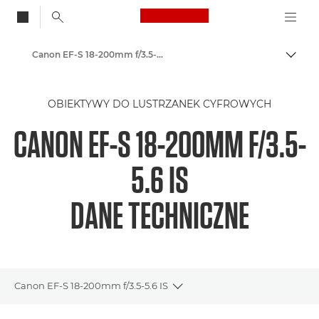
Canon Logo, back to
Canon EF-S 18-200mm f/3.5-5.6 IS - Obiektywy – obiektywy do kamer i aparatów
Przeł
Canon
OBIEKTYWY DO LUSTRZANEK CYFROWYCH
Obiektywy do aparatów Canon
CANON EF-S 18-200MM F/3.5-
5.6 IS
DANE TECHNICZNE
Canon EF-S 18-200mm f/3.5-5.6 IS
Toggle breadcrumbs