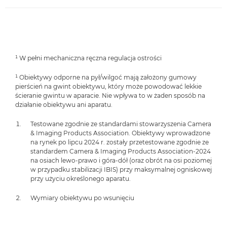
¹ W pełni mechaniczna ręczna regulacja ostrości
¹ Obiektywy odporne na pył/wilgoć mają założony gumowy
pierścień na gwint obiektywu, który może powodować lekkie
ścieranie gwintu w aparacie. Nie wpływa to w żaden sposób na
działanie obiektywu ani aparatu.
Testowane zgodnie ze standardami stowarzyszenia Camera
& Imaging Products Association. Obiektywy wprowadzone
na rynek po lipcu 2024 r. zostały przetestowane zgodnie ze
standardem Camera & Imaging Products Association-2024
na osiach lewo-prawo i góra-dół (oraz obrót na osi poziomej
w przypadku stabilizacji IBIS) przy maksymalnej ogniskowej
przy użyciu określonego aparatu.
Wymiary obiektywu po wsunięciu