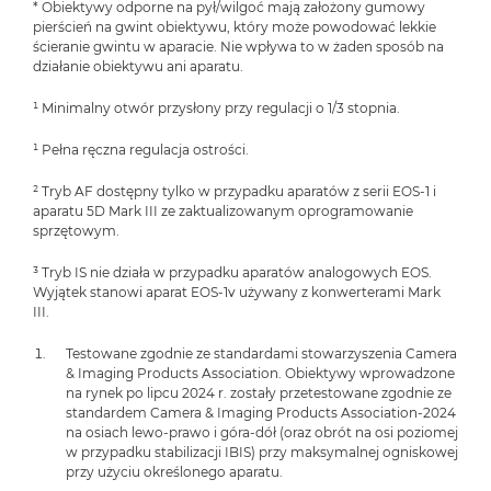
* Obiektywy odporne na pył/wilgoć mają założony gumowy
pierścień na gwint obiektywu, który może powodować lekkie
ścieranie gwintu w aparacie. Nie wpływa to w żaden sposób na
działanie obiektywu ani aparatu.
¹ Minimalny otwór przysłony przy regulacji o 1/3 stopnia.
¹ Pełna ręczna regulacja ostrości.
² Tryb AF dostępny tylko w przypadku aparatów z serii EOS-1 i
aparatu 5D Mark III ze zaktualizowanym oprogramowanie
sprzętowym.
³ Tryb IS nie działa w przypadku aparatów analogowych EOS.
Wyjątek stanowi aparat EOS-1v używany z konwerterami Mark
III.
Testowane zgodnie ze standardami stowarzyszenia Camera
& Imaging Products Association. Obiektywy wprowadzone
na rynek po lipcu 2024 r. zostały przetestowane zgodnie ze
standardem Camera & Imaging Products Association-2024
na osiach lewo-prawo i góra-dół (oraz obrót na osi poziomej
w przypadku stabilizacji IBIS) przy maksymalnej ogniskowej
przy użyciu określonego aparatu.