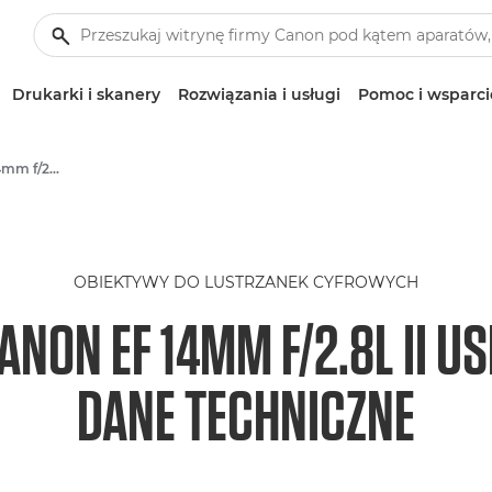
Drukarki i skanery
Rozwiązania i usługi
Pomoc i wsparci
Obiektyw Canon EF 14mm f/2.8L II USM
OBIEKTYWY DO LUSTRZANEK CYFROWYCH
ANON EF 14MM F/2.8L II U
DANE TECHNICZNE