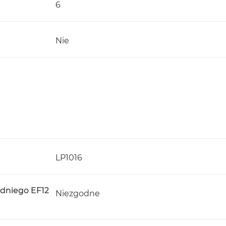
6
Nie
LP1016
edniego EF12
Niezgodne