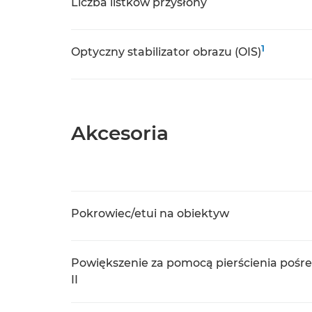
Liczba listków przysłony
1
Optyczny stabilizator obrazu (OIS)
Akcesoria
Pokrowiec/etui na obiektyw
Powiększenie za pomocą pierścienia pośr
II