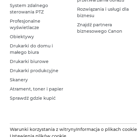
przetwarzania obrazu
System zdalnego
Rozwiązania i usługi dla
sterowania PTZ
biznesu
Profesjonalne
Znajdź partnera
wyświetlacze
biznesowego Canon
Obiektywy
Drukarki do domu i
małego biura
Drukarki biurowe
Drukarki produkcyjne
Skanery
Atrament, toner i papier
Sprawdź gdzie kupić
Warunki korzystania z witryny
Informacja o plikach cookie
Ustawienia plików cookie